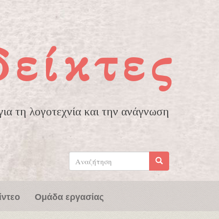
δείκτες
ια τη λογοτεχνία και την ανάγνωση
Φόρμα
αναζήτησης
Αναζήτηση
ίντεο
Ομάδα εργασίας