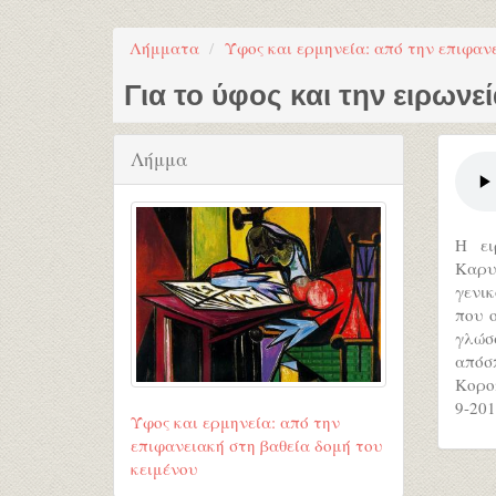
Λήμματα
Ύφος και ερμηνεία: από την επιφαν
Για το ύφος και την ειρων
Λήμμα
Η ει
Καρυ
γενικ
που 
γλώσ
απόσ
Κορο
9-201
Ύφος και ερμηνεία: από την
επιφανειακή στη βαθεία δομή του
κειμένου