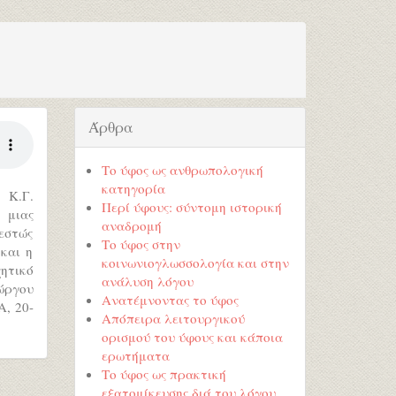
Άρθρα
Το ύφος ως ανθρωπολογική
κατηγορία
 Κ.Γ.
Περί ύφους: σύντομη ιστορική
 μιας
αναδρομή
θεστώς
Το ύφος στην
και η
κοινωνιογλωσσολογία και στην
ητικό
ανάλυση λόγου
ώργου
Ανατέμνοντας το ύφος
, 20-
Απόπειρα λειτουργικού
ορισμού του ύφους και κάποια
ερωτήματα
Το ύφος ως πρακτική
εξατομίκευσης διά του λόγου