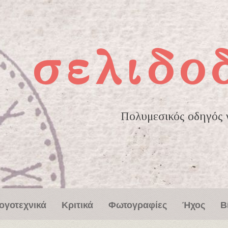
σελιδο
Πολυμεσικός οδηγός γ
ογοτεχνικά
Κριτικά
Φωτογραφίες
Ήχος
Β