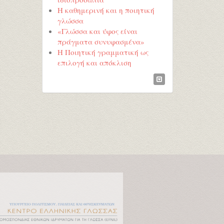
Η καθημερινή και η ποιητική
γλώσσα
«Γλώσσα και ύφος είναι
πράγματα συνυφασμένα»
Η Ποιητική γραμματική ως
επιλογή και απόκλιση