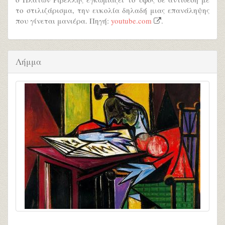
το στιλιζάρισμα, την ευκολία δηλαδή μιας επανάληψης
που γίνεται μανιέρα. Πηγή:
youtube.com
.
Λήμμα