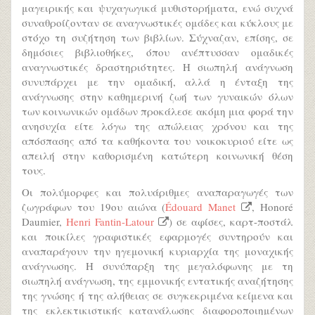
μαγειρικής και ψυχαγωγικά μυθιστορήματα, ενώ συχνά
συναθροίζονταν σε αναγνωστικές ομάδες και κύκλους με
στόχο τη συζήτηση των βιβλίων. Σύχναζαν, επίσης, σε
δημόσιες βιβλιοθήκες, όπου ανέπτυσσαν ομαδικές
αναγνωστικές δραστηριότητες. Η σιωπηλή ανάγνωση
συνυπάρχει με την ομαδική, αλλά η ένταξη της
ανάγνωσης στην καθημερινή ζωή των γυναικών όλων
των κοινωνικών ομάδων προκάλεσε ακόμη μια φορά την
ανησυχία είτε λόγω της απώλειας χρόνου και της
απόσπασης από τα καθήκοντα του νοικοκυριού είτε ως
απειλή στην καθορισμένη κατώτερη κοινωνική θέση
τους.
Οι πολύμορφες και πολυάριθμες αναπαραγωγές των
ζωγράφων του 19ου αιώνα (
Édouard Manet
, Honoré
Daumier,
Henri Fantin-Latour
) σε αφίσες, καρτ-ποστάλ
και ποικίλες γραφιστικές εφαρμογές συντηρούν και
αναπαράγουν την ηγεμονική κυριαρχία της μοναχικής
ανάγνωσης. Η συνύπαρξη της μεγαλόφωνης με τη
σιωπηλή ανάγνωση, της εμμονικής εντατικής αναζήτησης
της γνώσης ή της αλήθειας σε συγκεκριμένα κείμενα και
της εκλεκτικιστικής κατανάλωσης διαφοροποιημένων