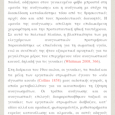
παιδιά, οδήγησαν στον γενικευμένο φόβο μπροστά στη
«μανία της ανάγνωσης» και η ανάγνωση με στόχο τη
διασκέδαση καταδικάστηκε τόσο από τις θρησκευτικές
αρχές όσο και από τους προοδευτικούς διανοητές. Η
«μανία της ανάγνωσης» απείλησε την επιδιωκόμενη
χειραφέτηση και την προτεσταντική ηθική ταυτόχρονα.
Σε αυτό το πολιτικό πλαίσιο, η βλαπτικότητα των μη
ελεγχόμενων αναγνωστικών προτιμήσεων
παρουσιάστηκε ως επικίνδυνη για τη σωματική υγεία,
ενώ οι συνέπειές της ήταν εξαιρετικά αρνητικές για το
μεγαλύτερο μέρος του επερχόμενου νέου αναγνωστικού
κοινού, δηλαδή για τις γυναίκες (
Whittman 2008, 366
).
Στη διάρκεια του 19ου αιώνα, οι γυναίκες, τα παιδιά και
τα μέλη των εργατικών στρωμάτων έγιναν το «νέο
άγνωστο κοινό» (
Collins 1858
) μιας εκδοτικής αγοράς, η
οποία μεταβαλλόταν για να ικανοποιήσει τη ζήτηση
αναγνωσμάτων. Οι τρόποι ανάγνωσης και οι
αναγνωστικές επιλογές διαφοροποιήθηκαν ταξικά: οι
γυναίκες των εργατικών στρωμάτων διάβαζαν, κατ’
ιδίαν αλλά και ομαδικά, φωτορομάντζα, μυθιστορήματα
ευρείας κατανάλωσης και αλμανάκ, οι αστές οδηγούς