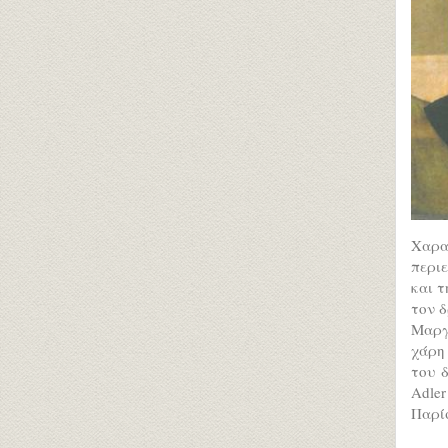
Χαρα
περιε
και τ
τον δ
Μαργ
χάρη 
του 
Adler
Παρίσ