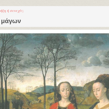
ήξη ή συνεχές;
ν μάγων