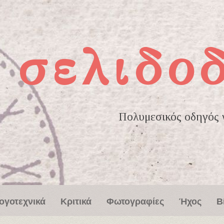
σελιδο
Πολυμεσικός οδηγός γ
ογοτεχνικά
Κριτικά
Φωτογραφίες
Ήχος
Β