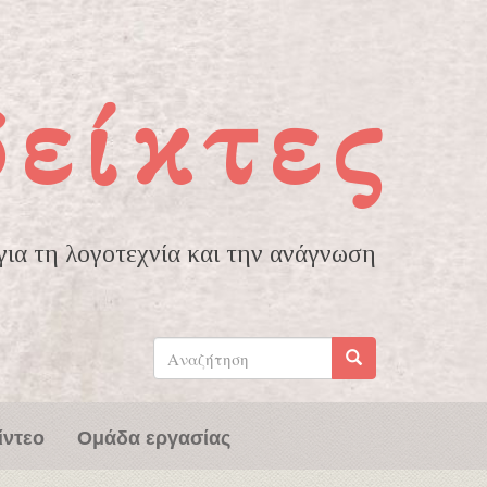
δείκτες
ια τη λογοτεχνία και την ανάγνωση
Φόρμα
αναζήτησης
Αναζήτηση
ίντεο
Ομάδα εργασίας