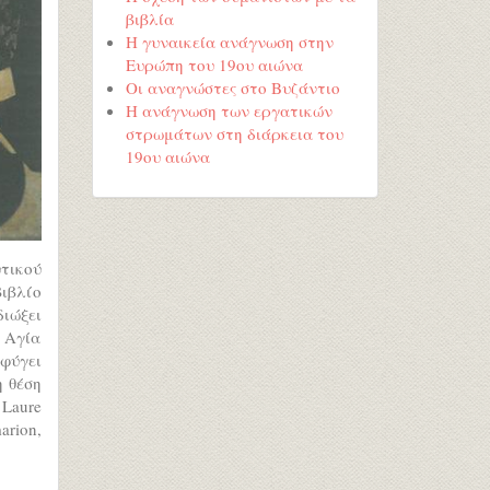
βιβλία
Η γυναικεία ανάγνωση στην
Ευρώπη του 19ου αιώνα
Οι αναγνώστες στο Βυζάντιο
Η ανάγνωση των εργατικών
στρωμάτων στη διάρκεια του
19ου αιώνα
τικού
βιβλίο
διώξει
η Αγία
φύγει
η θέση
Laure
arion,