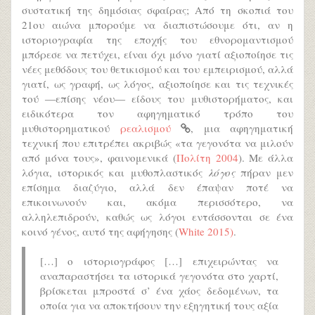
συστατική της δημόσιας σφαίρας; Από τη σκοπιά του
21ου αιώνα μπορούμε να διαπιστώσουμε ότι, αν η
ιστοριογραφία της εποχής του εθνορομαντισμού
μπόρεσε να πετύχει, είναι όχι μόνο γιατί αξιοποίησε τις
νέες μεθόδους του θετικισμού και του εμπειρισμού, αλλά
γιατί, ως γραφή, ως λόγος, αξιοποίησε και τις τεχνικές
τού ―επίσης νέου― είδους του μυθιστορήματος, και
ειδικότερα τον αφηγηματικό τρόπο του
μυθιστορηματικού
ρεαλισμού
, μια αφηγηματική
τεχνική που επιτρέπει ακριβώς «τα γεγονότα να μιλούν
από μόνα τους», φαινομενικά (
Πολίτη 2004
). Με άλλα
λόγια, ιστορικός και μυθοπλαστικός
λόγος
πήραν μεν
επίσημα διαζύγιο, αλλά δεν έπαψαν ποτέ να
επικοινωνούν και, ακόμα περισσότερο, να
αλληλεπιδρούν, καθώς ως λόγοι εντάσσονται σε ένα
κοινό γένος, αυτό της αφήγησης (
White 2015)
.
[…] o ιστοριογράφος […] επιχειρώντας να
αναπαραστήσει τα ιστορικά γεγονότα στο χαρτί,
βρίσκεται μπροστά σ’ ένα χάος δεδομένων, τα
οποία για να αποκτήσουν την εξηγητική τους αξία