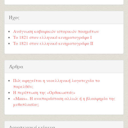
Ήχος
Ανάγνωση καβαφικών ιστορικών ποιημάτων
Το 1821 στον ελληνικό κινηματογράφο Ι
Το 1821 στον ελληνικό κινηματογράφο ΙΙ
Άρθρα
Πώς αφηγείται η νεοελληνική λογοτεχνία το
παρελθόν;
Η περίπτωση της «Ορθοκωστάς»
«Maus». Η αναπαράσταση αλλιώς ή η βλασφημία της
μυθοπλασίας;
Λογοτεχνικά κείμενα