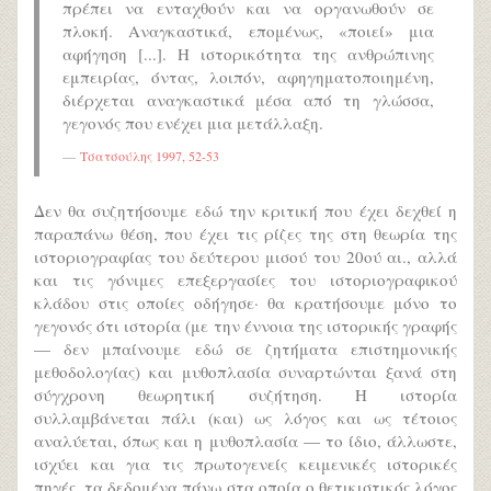
πρέπει να ενταχθούν και να οργανωθούν σε
πλοκή. Αναγκαστικά, επομένως, «ποιεί» μια
αφήγηση [...]. Η ιστορικότητα της ανθρώπινης
εμπειρίας, όντας, λοιπόν, αφηγηματοποιημένη,
διέρχεται αναγκαστικά μέσα από τη γλώσσα,
γεγονός που ενέχει μια μετάλλαξη.
Τσατσούλης 1997, 52-53
Δεν θα συζητήσουμε εδώ την κριτική που έχει δεχθεί η
παραπάνω θέση, που έχει τις ρίζες της στη θεωρία της
ιστοριογραφίας του δεύτερου μισού του 20ού αι., αλλά
και τις γόνιμες επεξεργασίες του ιστοριογραφικού
κλάδου στις οποίες οδήγησε· θα κρατήσουμε μόνο το
γεγονός ότι ιστορία (με την έννοια της ιστορικής γραφής
— δεν μπαίνουμε εδώ σε ζητήματα επιστημονικής
μεθοδολογίας) και μυθοπλασία συναρτώνται ξανά στη
σύγχρονη θεωρητική συζήτηση. Η ιστορία
συλλαμβάνεται πάλι (και) ως λόγος και ως τέτοιος
αναλύεται, όπως και η μυθοπλασία — το ίδιο, άλλωστε,
ισχύει και για τις πρωτογενείς κειμενικές ιστορικές
πηγές, τα δεδομένα πάνω στα οποία ο θετικιστικός λόγος