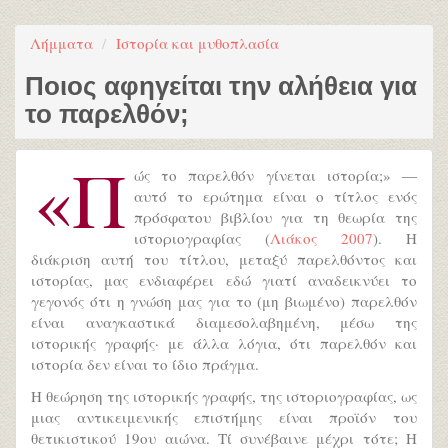
Λήμματα
Ιστορία και μυθοπλασία
Ποιος αφηγείται την αλήθεια για
το παρελθόν;
«Π
ώς το παρελθόν γίνεται ιστορία;» ―
αυτό το ερώτημα είναι ο τίτλος ενός
πρόσφατου βιβλίου για τη θεωρία της
ιστοριογραφίας (
Λιάκος 2007
). Η
διάκριση αυτή του τίτλου, μεταξύ παρελθόντος και
ιστορίας, μας ενδιαφέρει εδώ γιατί αναδεικνύει το
γεγονός ότι η γνώση μας για το (μη βιωμένο) παρελθόν
είναι αναγκαστικά διαμεσολαβημένη, μέσω της
ιστορικής γραφής· με άλλα λόγια, ότι παρελθόν και
ιστορία δεν είναι το ίδιο πράγμα.
Η θεώρηση της ιστορικής γραφής, της ιστοριογραφίας, ως
μιας αντικειμενικής επιστήμης είναι προϊόν του
θετικιστικού 19ου αιώνα. Τί συνέβαινε μέχρι τότε; H