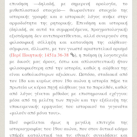
επινόηση ―δηλαδή, με σημερινή ορολογία, το
μυθοπλαστικό στοιχείο― θεωρούνταν στοιχείο της
ιστορικής γραφής και ο ιστορικός λόγος ανήκε στην
αρμοδιότητα της ρητορικής. Επινόηση και ιστορική
(δηλαδή, σε αυτά τα συμφραζόμενα, πραγματολογική)
εξιστόρηση δεν αντιπαρατίθενται, αλλά συνεργούν στη
φιλοσοφική σύλληψη και κατανόηση της
αλήθειας
·
σύμφωνα, άλλωστε, με τον γνωστό αριστοτελικό ορισμό
(
Περί Ποιητικής 1451a 36-38
), η ποίηση (η λογοτεχνία
με δικούς μας όρους, έστω και απλουστευτικά) ήταν
φιλοσοφικότερη από την ιστορία, καθώς η
αλήθεια
της
είναι καθολικότερων αξιώσεων. Ωστόσο, σταδιακά από
τον 18ο και κυρίως στον 19ο αιώνα η ιστορία πήρε τα
πρωτεία ως κύρια πηγή αλήθειας για το παρελθόν, καθώς
από λόγος γίνεται μέθοδος με επιστημονικά εχέγγυα:
μέσα από τη μελέτη των πηγών και την εξάλειψη της
υποκειμενικής ερμηνείας του ιστορικού τα γεγονότα
«μιλούν από μόνα τους».
Πού οφείλεται όμως η μεγάλη επιτυχία της
ιστοριογραφίας του 19ου αιώνα, που στον δυτικό κόσμο
υπήρξε καταλυτική για τις εθνικές συνειδήσεις και