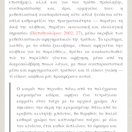
επιστήμης), αλλά και για τον τρόπο πρόσληψης,
αναπαράστασης και, άρα, ερμηνείας τους· η
μυθοπλαστική αναπαράσταση ούτε απλά ψεύδεται ούτε
απλά καθρεφτίζει την πραγματικότητα — παράγει τη
δική της αλήθεια, παράγει «κοινωνική και ιδεολογική
σημασία» (
Παπαθεοδώρου 2002, 27
), μέσω ακριβώς των
μυθοπλαστικών αφηγηματικών της τρόπων. Το ερώτημα,
λοιπόν, με το οποίο ξεκινήσαμε, «ποιος αφηγείται την
αλήθεια για το παρελθόν;», πρέπει να αναδιατυπωθεί:
πώς το παρελθόν γίνεται αφήγηση, μέσα από τη
διαμεσολάβηση ποιων λόγων, με ποια αναπαραστατικά
μέσα και αφηγηματικούς τρόπους και τί είδους γνώση ―
τί είδους
αλήθεια
μάς προσφέρουν αυτοί;
Ο καιρός που περνάει πάνω από τα πολύχρονα
κρεμασμένα κάδρα, αφήνει ένα τετράγωνο
κομμάτι στον τοίχο με το αρχικό χρώμα. Αν
σηκώσεις την άκρη της κρεμασμένης πάνω από το
κρεβάτι κεντητής μπάντας, θα θυμηθείς το παλιό
καθαρό χρώμα του καπνισμένου τοίχου, με όλο
τον κίνδυνο, έτσι καθώς διπλώνεις το ύφασμα και
καταστρέφεις τις αναλογίες και την προοπτική,