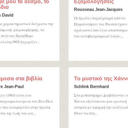
ε μου το δεσμό, το
Εξομολογήσεις
διο
Rousseau Jean-Jacques
 David
Οι πρώτες παράγραφοι από τις
α χαρακτηριστικά δείγματα της
Εξομολογήσεις του Ρουσσό έχουν
όφωνης μικροαφήγησης, το
σχολιαστεί όσο λίγα αποσπάσμα
 πεζό του David Roas
του αυτοβιογραφικού λόγου....
ελώνη 1965) ξεχωρίζει...
μεσα στα βιβλία
Το μυστικό της Χάνν
re Jean-Paul
Schlink Bernhard
εις (1963) είναι ένα
Στο μυθιστόρημα Διαβάζοντας σ
ιογραφικό κείμενο του Ζαν-Πωλ
Χάννα εξελίσσεται μια ερωτική
ρ που αναφέρεται στην πρώτη
ιστορία με αφορμή την ανάγνωσ
τία της ζωής του και...
Όταν τα δύο...