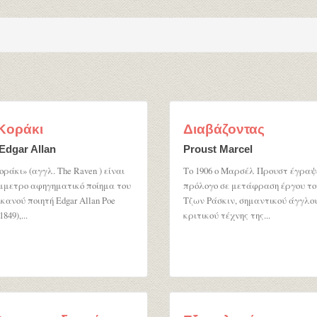
Κοράκι
Διαβάζοντας
Edgar Allan
Proust Marcel
οράκι» (αγγλ. The Raven ) είναι
Το 1906 ο Μαρσέλ Προυστ έγραψ
μμετρο αφηγηματικό ποίημα του
πρόλογο σε μετάφραση έργου το
κανού ποιητή Edgar Allan Poe
Τζων Ράσκιν, σημαντικού άγγλο
1849),...
κριτικού τέχνης της...