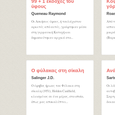
99 + 1 εκδοχές του
Κόψ
ύφους
γόρ
Queneau Raymond
Roas
Οι Ασκήσεις ύφους, ή τουλάχιστον
Από τ
αρκετές από αυτές, γράφτηκαν μέσα
ισπαν
στη γερμανική Κατοχή και
μικρό
δημοσιεύτηκαν αρχικά στο...
(Βαρκ
Ο φύλακας στη σίκαλη
Ανά
Salinger J.D.
Sart
Ο έφηβος ήρωας του Φύλακα στη
Οι λέξ
σίκαλη (1951), Holden Caulfield,
αυτοβ
κλεισμένος σε ένα μέρος, στο οποίο,
Σαρτ
όπως μας αποκαλύπτει...
δεκαε