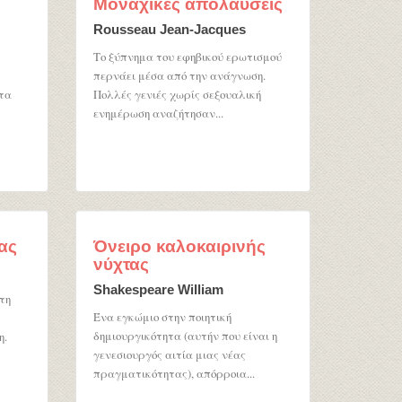
Μοναχικές απολαύσεις
Rousseau Jean-Jacques
Το ξύπνημα του εφηβικού ερωτισμού
περνάει μέσα από την ανάγνωση.
τα
Πολλές γενιές χωρίς σεξουαλική
ενημέρωση αναζήτησαν...
ας
Όνειρο καλοκαιρινής
νύχτας
Shakespeare William
τη
Ένα εγκώμιο στην ποιητική
δημιουργικότητα (αυτήν που είναι η
η.
γενεσιουργός αιτία μιας νέας
πραγματικότητας), απόρροια...