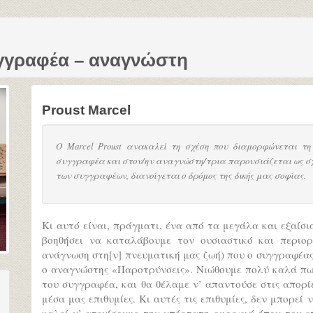
υγγραφέα – αναγνώστη
Proust Marcel
Ο Marcel Proust ανακαλεί τη σχέση που διαμορφώνεται τ
συγγραφέα και στον/ην αναγνώστη/τρια παρουσιάζεται ως σχ
των συγγραφέων, διανοίγεται ο δρόμος της δικής μας σοφίας.
Κι αυτό είναι, πράγματι, ένα από τα μεγάλα και εξαίσ
βοηθήσει να καταλάβουμε τον ουσιαστικό και περιο
ανάγνωση στη[ν] πνευματική μας ζωή) που ο συγγραφέα
ο αναγνώστης «Παροτρύνσεις». Νιώθουμε πολύ καλά πως 
του συγγραφέα, και θα θέλαμε ν’ απαντούσε στις απορί
μέσα μας επιθυμίες. Κι αυτές τις επιθυμίες, δεν μπορεί
καλεί ν’ ατενίσουμε την υπέρτατη ομορφιά όπου του ε