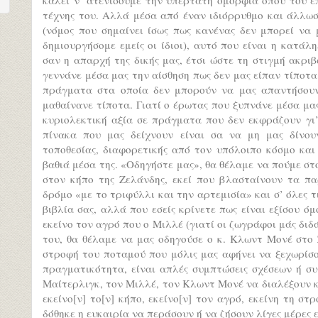
τέχνης του. Αλλά μέσα από έναν ιδιόρρυθμο και άλλω
(νόμος που σημαίνει ίσως πως κανένας δεν μπορεί να 
δημιουργήσομε εμείς οι ίδιοι), αυτό που είναι η κατάλ
σαν η απαρχή της δικής μας, έτσι ώστε τη στιγμή ακρι
γεννάνε μέσα μας την αίσθηση πως δεν μας είπαν τίπο
πράγματα στα οποία δεν μπορούν να μας απαντήσουν,
μαθαίνανε τίποτα. Γιατί ο έρωτας που ξυπνάνε μέσα μας
κυριολεκτική αξία σε πράγματα που δεν εκφράζουν γι’
πίνακα που μας δείχνουν είναι σα να μη μας δίνου
τοποθεσίας, διαφορετικής από τον υπόλοιπο κόσμο κα
βαθιά μέσα της. «Οδηγήστε μας», θα θέλαμε να πούμε στο
στον κήπο της Ζελάνδης, εκεί που βλασταίνουν τα πα
δρόμο «με το τριφύλλι και την αρτεμισία» και σ’ όλες τ
βιβλία σας, αλλά που εσείς κρίνετε πως είναι εξίσου ό
εκείνο τον αγρό που ο Μιλλέ (γιατί οι ζωγράφοι μάς διδά
του, θα θέλαμε να μας οδηγούσε ο κ. Κλωντ Μονέ στο 
στροφή του ποταμού που μόλις μας αφήνει να ξεχωρίσο
πραγματικότητα, είναι απλές συμπτώσεις σχέσεων ή συ
Μαίτερλιγκ, τον Μιλλέ, τον Κλωντ Μονέ να διαλέξουν κ
εκείνο[ν] το[ν] κήπο, εκείνο[ν] τον αγρό, εκείνη τη σ
δόθηκε η ευκαιρία να περάσουν ή να ζήσουν λίγες μέρες ε