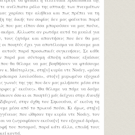
στε ανέλπιστο ρόλο της οπτικής των πνευμάτων
μας χαρίσει την αλήθεια και πως πρέπει να τη
ηξη της δικής του σοφίας δεν μας φαίνεται παρά
βώς που μας είπαν όσα μπορούσαν να μας πούνε,
τα ακόμα. Άλλωστε αν ρωτάμε αυτά τα μυαλά για
 τους ζητάμε και απαντήσεις που δεν θα μας
 οι ποιητές έχει για αποτέλεσμα να δίνουμε μια
 αυτούς παρά προσωπικές συγκινήσεις. Σε κάθε
ν παρά μια σύντομη άποψη κάποιας εξαίσιας
ι που θα θέλαμε να μας βοηθήσουν να φτάσουμε
ν κ. Μαίτερλιγκ, στη[ν] κυρία ντε Νοάιγ, «μέσα
ράκαιρα λουλούδια», στο[ν] μυρωμένο εξοχικό
ις γωνιές της γης που δεν μας μιλήσατε μέσα στα
μορφες μ’ εκείνες». Θα θέλαμε να πάμε να δούμε
σκουν όσο κι οι ποιητές) μάς δείχνει στην
Άνοιξή
Ζιβερνύ, στην όχθη του Σηκουάνα, σ’ εκείνη τη
υμε μέσα από το πρωινό πούσι. Κι όμως, στη[ν]
γγένειας που ώθησαν την κυρία ντε Νοάιγ, τον
αι να ζωγραφίσουν εκείνο[ν] τον εξοχικό δρόμο,
τροφή του ποταμού, παρά κάτι άλλο, επειδή τους
κεί κοντά.