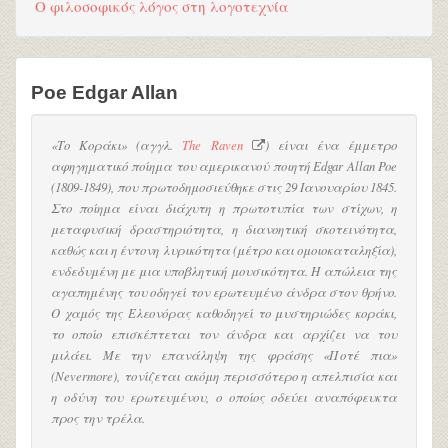
Ο φιλοσοφικός λόγος στη λογοτεχνία
Poe Edgar Allan
«Το Κοράκι» (αγγλ.
The Raven
) είναι ένα έμμετρο
αφηγηματικό ποίημα του αμερικανού ποιητή Edgar Allan Poe
(1809-1849), που πρωτοδημοσιεύθηκε στις 29 Ιανουαρίου 1845.
Στο ποίημα είναι διάχυτη η πρωτοτυπία των στίχων, η
μεταφυσική δραστηριότητα, η διανοητική σκοτεινότητα,
καθώς και η έντονη λυρικότητα (μέτρο και ομοιοκαταληξία),
ενδεδυμένη με μια υποβλητική μουσικότητα. Η απώλεια της
αγαπημένης του οδηγεί τον ερωτευμένο άνδρα στον θρήνο.
Ο χαμός της Ελεονόρας καθοδηγεί το μυστηριώδες κοράκι,
το οποίο επισκέπτεται τον άνδρα και αρχίζει να του
μιλάει. Με την επανάληψη της φράσης «Ποτέ πια»
(Nevermore), τονίζεται ακόμη περισσότερο η απελπισία και
η οδύνη του ερωτευμένου, ο οποίος οδεύει αναπόφευκτα
προς την τρέλα.