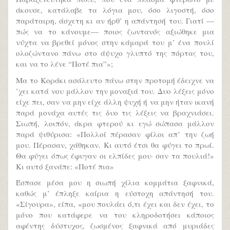
άκουσε, κατάλαβε τα λόγια μου, όσο λιγοστή, όσο
παράταιρη, άσχετη κι αν ήρθ’ η απάντησή του. Γιατί —
πώς να το κάνουμε— ποιος ζωντανός αξιώθηκε μια
νύχτα να βρεθεί μόνος στην κάμαρά του μ’ ένα πουλί
ολοζώντανο πάνω στο άψυχο γλυπτό της πόρτας του,
και να το λένε “Ποτέ πια”»;
Μα το Κοράκι ασάλευτο πάνω στην προτομή έδειχνε να
’χει κατά νου μάλλον την μοναξιά του. Δυο λέξεις μόνο
είχε πει, σαν να μην είχε άλλη ψυχή ή να μην ήταν ικανή
παρά μονάχα αυτές τις δυο τις λέξεις να βραχνιάσει.
Σιωπή, λοιπόν, άκρα φτερού κι εγώ σώπασα μάλλον
παρά ψιθύρισα: «Πολλοί πέρασαν φίλοι απ’ την ζωή
μου. Πέρασαν, χάθηκαν. Κι αυτό έτσι θα φύγει το πρωί.
Θα φύγει όπως έφυγαν οι ελπίδες μου· σαν τα πουλιά!»
Κι αυτό ξανάπε: «Ποτέ πια»
Έσπασε μέσα μου η σιωπή χίλια κομμάτια ξαφνικά,
καθώς μ’ έπληξε καίρια η εύστοχη απάντησή του.
«Σίγουρα», είπα, «μου πουλάει ό,τι έχει και δεν έχει, το
μόνο που κατάφερε να του κληροδοτήσει κάποιος
αφέντης δύστυχος, ζωσμένος ξαφνικά από μυριάδες