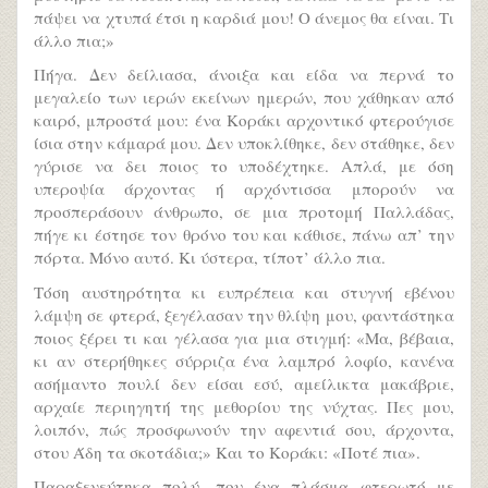
πάψει να χτυπά έτσι η καρδιά μου! Ο άνεμος θα είναι. Τι
άλλο πια;»
Πήγα. Δεν δείλιασα, άνοιξα και είδα να περνά το
μεγαλείο των ιερών εκείνων ημερών, που χάθηκαν από
καιρό, μπροστά μου: ένα Κοράκι αρχοντικό φτερούγισε
ίσια στην κάμαρά μου. Δεν υποκλίθηκε, δεν στάθηκε, δεν
γύρισε να δει ποιος το υποδέχτηκε. Απλά, με όση
υπεροψία άρχοντας ή αρχόντισσα μπορούν να
προσπεράσουν άνθρωπο, σε μια προτομή Παλλάδας,
πήγε κι έστησε τον θρόνο του και κάθισε, πάνω απ’ την
πόρτα. Μόνο αυτό. Κι ύστερα, τίποτ’ άλλο πια.
Τόση αυστηρότητα κι ευπρέπεια και στυγνή εβένου
λάμψη σε φτερά, ξεγέλασαν την θλίψη μου, φαντάστηκα
ποιος ξέρει τι και γέλασα για μια στιγμή: «Μα, βέβαια,
κι αν στερήθηκες σύρριζα ένα λαμπρό λοφίο, κανένα
ασήμαντο πουλί δεν είσαι εσύ, αμείλικτα μακάβριε,
αρχαίε περιηγητή της μεθορίου της νύχτας. Πες μου,
λοιπόν, πώς προσφωνούν την αφεντιά σου, άρχοντα,
στου Άδη τα σκοτάδια;» Και το Κοράκι: «Ποτέ πια».
Παραξενεύτηκα πολύ, που ένα πλάσμα φτερωτό με