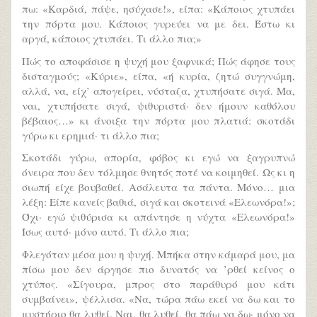
πω: «Καρδιά, πάψε, ησύχασε!», είπα: «Κάποιος χτυπάει
την πόρτα μου. Κάποιος γυρεύει να με δει. Έστω κι
αργά, κάποιος χτυπάει. Τι άλλο πια;»
Πώς το αποφάσισε η ψυχή μου ξαφνικά; Πώς άφησε τους
δισταγμούς; «Κύριε», είπα, «ή κυρία, ζητώ συγγνώμη,
αλλά, να, είχ’ απογείρει, νύσταζα, χτυπήσατε σιγά. Μα,
ναι, χτυπήσατε σιγά, ψιθυριστά· δεν ήμουν καθόλου
βέβαιος…» κι άνοιξα την πόρτα μου πλατιά: σκοτάδι
γύρω κι ερημιά· τι άλλο πια;
Σκοτάδι γύρω, απορία, φόβος κι εγώ να ξαγρυπνώ
όνειρα που δεν τόλμησε θνητός ποτέ να κοιμηθεί. Ως κι η
σιωπή είχε βουβαθεί. Ασάλευτα τα πάντα. Μόνο… μια
λέξη: Είπε κανείς βαθιά, σιγά και σκοτεινά «Ελεωνόρα!»;
Όχι· εγώ ψιθύρισα κι απάντησε η νύχτα «Ελεωνόρα!»
Ίσως αυτό· μόνο αυτό. Τι άλλο πια;
Φλεγόταν μέσα μου η ψυχή. Μπήκα στην κάμαρά μου, μα
πίσω μου δεν άργησε πιο δυνατός να ’ρθεί κείνος ο
χτύπος. «Σίγουρα, μπρος στο παράθυρό μου κάτι
συμβαίνει», ψέλλισα. «Να, τώρα πάω εκεί να δω και το
μυστήριο θα λυθεί. Ναι, θα λυθεί, θα πάω να δω· μόνο να