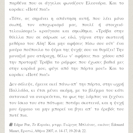
παρθένα που οι άγγελοι φωνάζουν Ελεονόρα. Και το
κοράκι: «Ποτέ πια!»
«Τότε, ας σημάνει η απάντηση αυτή, που λέει μόνο
σιωπή, τον αποχωρισμό μας, πουλί ή στοιχειό·
τελειώσαμε!» κραύγασα και σηκώθηκα. «Τράβα στην
θύελλα που σε σάρωσε ως εδώ, γύρνα στην σκοτεινή
μεθόριο του Άδη! Και μην αφήσεις πίσω σου ούτ’ ένα
μαύρο πούπουλο το ψέμα της ψυχής σου να θυμίζει! Την
μοναξιά μου ατάραχη, θέλω ν’ αφήσεις πια· χάσου από
την προτομή! Τράβα το ράμφος που έχωσες βαθιά μες
στην καρδιά μου, φύγε από την πόρτα μου!» Και το
κοράκι: «Ποτέ πια!»
Δεν σάλεψε, έμεινε εκεί πάνω απ’ την πόρτα, στην ωχρή
Παλλάδα, κι έτσι μένει ακόμη, με το βλέμμα του κάτι
σατανικό να ονειρεύεται, το φως της λάμπας να ξεχύνει
τον ίσκιο του στο πάτωμα: ποτάμι σκοτεινό, και η ψυχή
μου έρμαιο να μην μπορεί να βγει απ’ το έρεβός του
ποτέ πια.
Edgar Poe,
Το Κοράκι
, μτφρ. Γιώργος Μπλάνας, εικόνες Édouard
Manet, Ερατώ, Αθήνα 2007, σ. 14-17, 19-20 & 22.