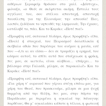
αιθέριων Σεραφείμ θρόισαν στο χαλί. «Δύστυχε»,
φώναξα, «ο Θεός σε σκέφτεται ακόμη. Έστειλε τους
αγγέλους του, σου στέλνει απαντοχή, απαντοχή
παυσίλυπη για της Ελεονόρας την απουσία! Πιες,
λοιπόν, ξεδίψασε το νηπενθές της λησμονιάς. Την έχασες,
κατάλαβέ το, πάει. Και το Κοράκι: «Ποτέ πια!»
«Προφήτη εσύ, σατανικό πλάσμα, όμως προφήτη!» είπα.
«Πουλί ή στοιχειό, του Πειρασμού δολοπλοκία ή
σκύβαλο αθώο που παρέσυρε του ανέμου η μανία, εσύ
που —ό,τι κι αν είσαι— δεν σε τρομάζει η ερημιά, του
κόσμου αυτού, το σπίτι αυτό που στοίχειωσε η φρίκη,
πες μου, σε ικετεύω, είναι αλήθεια… υπάρχει… το
βάλσαμο στην Γαλαάδ, μίλησε, σε παρακαλώ!» Και το
Κοράκι: «Ποτέ πια!»
«Προφήτη εσύ, σατανικό πλάσμα, όμως προφήτη!» είπα.
«Για χάρη τ’ ουρανού που γέρνει στέγη επάνω μας, για
χάρη του Θεού, που προσκυνάμε, μίλησε σε μια ψυχή
θαμμένη από την θλίψη, πες μου, στην πόρτα της
Παράδεισος με περιμένει η αγκαλιά της πάναγνης
παρθένας; Θα μ’ αγκαλιάσει κάποτε η τέλεια, η φωτεινή