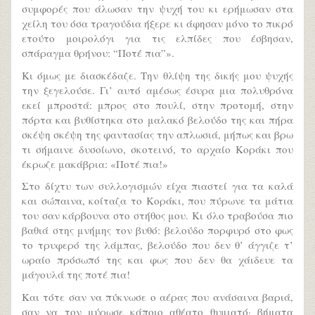
συμφορές που άλωσαν την ψυχή του κι ερήμωσαν στα
χείλη του όσα τραγούδια ήξερε κι άφησαν μόνο το πικρό
ετούτο μοιρολόγι για τις ελπίδες που έσβησαν,
σπάραγμα θρήνου: “Ποτέ πια”».
Κι όμως με διασκέδαζε. Την θλίψη της δικής μου ψυχής
την ξεγελούσε. Γι’ αυτό αμέσως έσυρα μια πολυθρόνα
εκεί μπροστά: μπρος στο πουλί, στην προτομή, στην
πόρτα και βυθίστηκα στο μαλακό βελούδο της και πήρα
σκέψη σκέψη της φαντασίας την απλωσιά, μήπως και βρω
τι σήμαινε δυσοίωνο, σκοτεινό, το αρχαίο Κοράκι που
έκρωζε μακάβρια: «Ποτέ πια!»
Στο δίχτυ των συλλογισμών είχα πιαστεί για τα καλά
και σώπαινα, κοίταζα το Κοράκι, που πύρωνε τα μάτια
του σαν κάρβουνα στο στήθος μου. Κι όλο τραβούσα πιο
βαθιά στης μνήμης τον βυθό: βελούδο πορφυρό στο φως
το τρυφερό της λάμπας, βελούδο που δεν θ’ άγγιζε τ’
ωραίο πρόσωπό της και φως που δεν θα χάιδευε τα
μάγουλά της ποτέ πια!
Και τότε σαν να πύκνωσε ο αέρας που ανάσαινα βαριά,
σαν να τον μύρωσε κάποιο αθέατο θυμιατό· βήματα