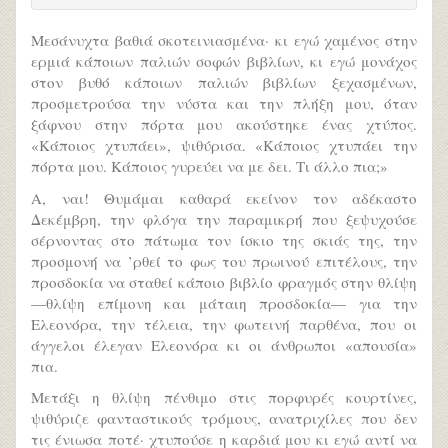
Μεσάνυχτα βαθιά σκοτεινιασμένα· κι εγώ χαμένος στην
ερμιά κάποιων παλιών σοφών βιβλίων, κι εγώ μονάχος
στον βυθό κάποιων παλιών βιβλίων ξεχασμένων,
προσμετρούσα την νύστα και την πλήξη μου, όταν
ξάφνου στην πόρτα μου ακούστηκε ένας χτύπος.
«Κάποιος χτυπάει», ψιθύρισα. «Κάποιος χτυπάει την
πόρτα μου. Κάποιος γυρεύει να με δει. Τι άλλο πια;»
Α, ναι! Θυμάμαι καθαρά εκείνον τον αδέκαστο
Δεκέμβρη, την φλόγα την παραμικρή που ξεψυχούσε
σέρνοντας στο πάτωμα τον ίσκιο της σκιάς της, την
προσμονή να ’ρθεί το φως του πρωινού επιτέλους, την
προσδοκία να σταθεί κάποιο βιβλίο φραγμός στην θλίψη
—θλίψη επίμονη και μάταιη προσδοκία— για την
Ελεονόρα, την τέλεια, την φωτεινή παρθένα, που οι
άγγελοι έλεγαν Ελεονόρα κι οι άνθρωποι «απουσία»
πια.
Μετάξι η θλίψη πένθιμο στις πορφυρές κουρτίνες,
ψιθύριζε φανταστικούς τρόμους, ανατριχίλες που δεν
τις ένιωσα ποτέ· χτυπούσε η καρδιά μου κι εγώ αντί να