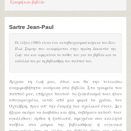
Γραφή και βιβλίο
Sartre Jean-Paul
Οι λέξεις
(1963) είναι ένα αυτοβιογραφικό κείμενο του Ζαν-
Πωλ Σαρτρ που αναφέρεται στην πρώτη δεκαετία της
ζωής του και αφηγείται το πάθος του για τα βιβλία και το
ειδύλλιό του με τη βιβλιοθήκη του παππού του.
Άρχισα τη ζωή μου, όπως και θα την τελειώσω
αναμφισβήτητα: ανάμεσα στα βιβλία. Στο γραφείο του
παππού μου, υπήρχαν παντού· το ξεσκόνισμά τους ήταν
απαγορευμένο, εκτός από μια φορά το χρόνο, τον
Οχτώβρη, πριν απ’ την έναρξη του σχολικού έτους. Δεν
ήξερα ακόμα να διαβάσω και ήδη, σεβόμουν αυτούς τους
ογκόλιθους: όρθια ή ξαπλωτά, σφιγμένα σαν κολλητά
τούβλα στα ράφια της βιβλιοθήκης ή ευγενικά
αραιωμένα σαν σε αλέες, τα βιβλία ήταν για μένα