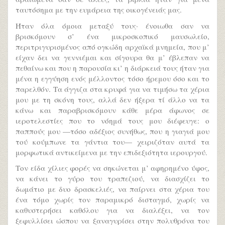
ταυτόσημα με την ευμάρεια της οικογένειάς μας.
Ήταν όλα όμοια μεταξύ τους· ένοιωθα σαν να
βρισκόμουν σ’ ένα μικροσκοπικό μαυσωλείο,
περιτριγυρισμένος από ογκώδη αρχαϊκά μνημεία, που μ’
είχαν δει να γεννιέμαι και σίγουρα θα μ’ έβλεπαν να
πεθαίνω και που η παρουσία κι’ η διάρκειά τους ήταν για
μένα η εγγύηση ενός μέλλοντος τόσο ήρεμου όσο και το
παρελθόν. Τα άγγιζα στα κρυφά για να τιμήσω τα χέρια
μου με τη σκόνη τους, αλλά δεν ήξερα τί άλλο να τα
κάνω και παραβρισκόμουν κάθε μέρα άφωνος σε
ιεροτελεστίες που το νόημά τους μου διέφευγε: ο
παππούς μου —τόσο αδέξιος συνήθως, που η γιαγιά μου
τού κούμπωνε τα γάντια του— χειριζόταν αυτά τα
μορφωτικά αντικείμενα με την επιδεξιότητα ιερουργού.
Τον είδα χίλιες φορές να σηκώνεται μ’ αφηρημένο ύφος,
να κάνει το γύρο του τραπεζιού, να διασχίζει το
δωμάτιο με δυο δρασκελιές, να παίρνει στα χέρια του
ένα τόμο χωρίς τον παραμικρό δισταγμό, χωρίς να
καθυστερήσει καθόλου για να διαλέξει, να τον
ξεφυλλίσει ώσπου να ξαναγυρίσει στην πολυθρόνα του