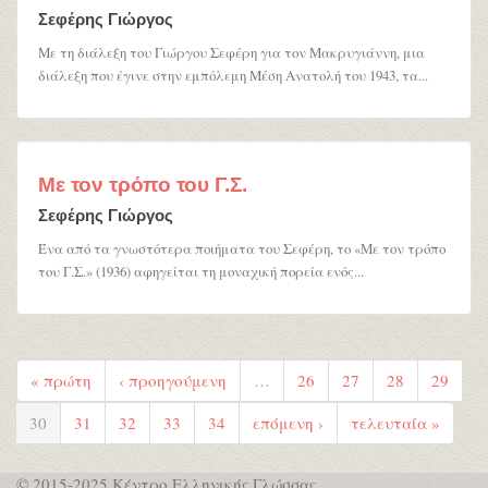
Σεφέρης Γιώργος
Με τη διάλεξη του Γιώργου Σεφέρη για τον Μακρυγιάννη, μια
διάλεξη που έγινε στην εμπόλεμη Μέση Ανατολή του 1943, τα...
Με τον τρόπο του Γ.Σ.
Σεφέρης Γιώργος
Ένα από τα γνωστότερα ποιήματα του Σεφέρη, το «Με τον τρόπο
του Γ.Σ.» (1936) αφηγείται τη μοναχική πορεία ενός...
« πρώτη
‹ προηγούμενη
…
26
27
28
29
30
31
32
33
34
επόμενη ›
τελευταία »
© 2015-2025 Κέντρο Ελληνικής Γλώσσας