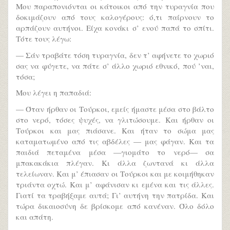
Μου παραπονιόνται οι κάτοικοι από την τυραγνία που
δοκιμάζουν από τους καλογέρους: ό,τι παίρνουν το
αρπάζουν αυτήνοι. Είχα κονάκι σ’ ενού παπά το σπίτι.
Τότε τους λέγω:
— Σάν τραβάτε τόση τυραγνία, δεν τ’ αφήνετε το χωριό
σας να φύγετε, να πάτε σ’ άλλο χωριό εθνικό, πού ’ναι,
τόσα;
Μου λέγει η παπαδιά:
— Όταν ήρθαν οι Τούρκοι, εμείς ήμαστε μέσα στο βάλτο
στο νερό, τόσες ψυχές, να γλιτώσουμε. Και ήρθαν οι
Τούρκοι και μας πιάσανε. Και ήταν το σώμα μας
καταματωμένο από τις αβδέλες — μας φάγαν. Και τα
παιδιά πεταμένα μέσα —γιομάτο το νερό— σα
μπακακάκια πλέγαν. Κι άλλα ζωντανά κι άλλα
τελείωναν. Και μ’ έπιασαν οι Τούρκοι και με κοιμήθηκαν
τριάντα οχτώ. Και μ’ αφάνισαν κι εμένα και τις άλλες.
Γιατί τα τραβήξαμε αυτά; Γι’ αυτήνη την πατρίδα. Και
τώρα δικαιοσύνη δε βρίσκομε από κανέναν. Όλο δόλο
και απάτη.