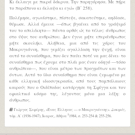
Κι έκλαιγε με πικρά δάκρυα. Την παρηγόρησα. Με πήρε
το παράπονο κι έκλαψα κι εγώ» (Β΄ 258).
Πολέμησε, αγωνίστηκε, πίστεψε, σακατεύτηκε, αηδίασε,
θύμωσε. Αλλά έμεινε —όπως βγαίνει από το γράψιμό
του το απελέκητο— πάντα ορθός ώς το τέλος: άνθρωπος
στο ύψος του ανθρώπου. Δεν έγινε μήτε υπεράνθρωπος
μήτε σκουλήκι. Αλήθεια, μια από τις χάρες του
Μακρυγιάννη, που γεμίζει αγαλλίαση την ψυχή, είναι
αυτό το συναίσθημα, που δεν παύει ποτέ να μας δίνει· το
συναίσθημα πως έχουμε στο πλάι μας έναν οδηγό —τόσο
ανθρώπινο—, που είναι μέτρο των πραγμάτων και των
όντων. Αυτό το ίδιο συναίσθημα που είναι ζυμωμένο με
κάθε ελληνική ιδιοσυγκρασία, από τους παμπάλαιους
καιρούς που ο Οιδίποδας κατάργησε τη Σφίγγα και τον
εφιαλτικό κόσμο της, λέγοντας μόνο μια λέξη: ο
άνθρωπος.
Γιώργος Σεφέρης, «Ένας Έλληνας — ο Μακρυγιάννης».
Δοκιμές
,
5
τόμ. Α΄ (1936-1947), Ίκαρος, Αθήνα
1984, σ. 253-254 & 255-256.