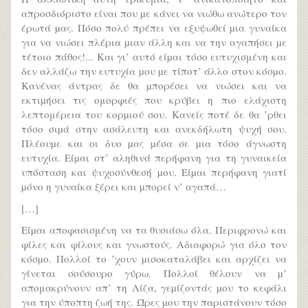
απροσδιόριστο είναι που µε κάνει να νιώθω ανώτερο τον
έρωτά µας. Πόσο πολύ πρέπει να εξυψωθεί µια γυναίκα
για να νιώσει πλέρια µιαν άλλη και να την αγαπήσει µε
τέτοιο πάθος!... Και γι’ αυτό είµαι τόσο ευτυχισμένη και
δεν αλλάζω την ευτυχία µου µε τίποτ’ άλλο στον κόσµο.
Κανένας άντρας δε θα µπορέσει να νιώσει και να
εκτιµήσει τις ομορφιές που κρύβει η πιο ελάχιστη
λεπτομέρεια του κορµιού σου. Κανείς ποτέ δε θα ’ρθει
τόσο σιµά στην ασάλευτη και ανεκδήλωτη ψυχή σου.
Πλέουµε και οι δυο µας µέσα σε µια τόσο άγνωστη
ευτυχία. Είµαι στ’ αληθινά περήφανη για τη γυναικεία
υπόσταση και ψυχοσύνθεσή µου. Είµαι περήφανη γιατί
µόνο η γυναίκα ξέρει και µπορεί ν’ αγαπά…
[…]
Είµαι αποφασισμένη να τα θυσιάσω όλα. Περιφρονώ και
φίλες και φίλους και γνωστούς. Αδιαφορώ για όλο τον
κόσµο. Πολλοί το ’χουν µισοκαταλάβει και αρχίζει να
γίνεται σούσουρο γύρω. Πολλοί θέλουν να µ’
απομακρύνουν απ’ τη Λίζα, γεµίζοντάς µου το κεφάλι
για την ύποπτη ζωή της. Ώρες µου την παριστάνουν τόσο