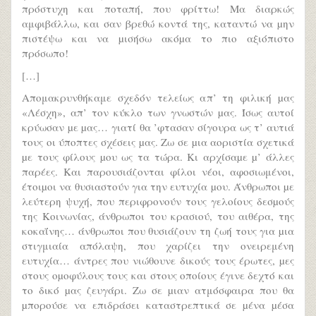
πρόστυχη και ποταπή, που φρίττω! Μα διαρκώς
αμφιβάλλω, και σαν βρεθώ κοντά της, καταντώ να µην
πιστέψω και να µισήσω ακόµα το πιο αξιόπιστο
πρόσωπο!
[…]
Απομακρυνθήκαμε σχεδόν τελείως απ’ τη φιλική µας
«Λέσχη», απ’ τον κύκλο των γνωστών µας. Ίσως αυτοί
κρύωσαν µε µας… γιατί θα ’φτασαν σίγουρα ως τ’ αυτιά
τους οι ύποπτες σχέσεις µας. Ζω σε µια αοριστία σχετικά
µε τους φίλους µου ως τα τώρα. Κι αρχίσαµε µ’ άλλες
παρέες. Και παρουσιάζονται φίλοι νέοι, αφοσιωμένοι,
έτοιµοι να θυσιαστούν για την ευτυχία µου. Άνθρωποι µε
λεύτερη ψυχή, που περιφρονούν τους γελοίους δεσµούς
της Κοινωνίας, άνθρωποι του κρασιού, του αιθέρα, της
κοκαΐνης… άνθρωποι που θυσιάζουν τη ζωή τους για µια
στιγμιαία απόλαψη, που χαρίζει την ονειρεμένη
ευτυχία… άντρες που νιώθουνε δικούς τους έρωτες, µες
στους οµοφύλους τους και στους οποίους έγινε δεχτό και
το δικό µας ζευγάρι. Ζω σε µιαν ατμόσφαιρα που θα
µπορούσε να επιδράσει καταστρεπτικά σε µένα µέσα