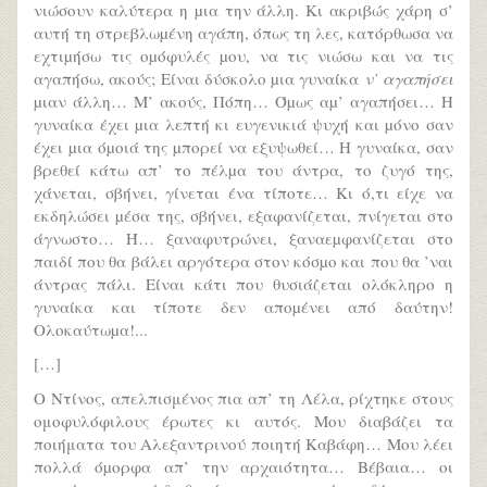
νιώσουν καλύτερα η µια την άλλη. Κι ακριβώς χάρη σ’
αυτή τη στρεβλωµένη αγάπη, όπως τη λες, κατόρθωσα να
εχτιµήσω τις οµόφυλές µου, να τις νιώσω και να τις
αγαπήσω, ακούς; Είναι δύσκολο µια γυναίκα
ν’ αγαπήσει
µιαν άλλη… Μ’ ακούς, Πόπη… Όµως αµ’ αγαπήσει… Η
γυναίκα έχει µια λεπτή κι ευγενικιά ψυχή και µόνο σαν
έχει µια όµοιά της µπορεί να εξυψωθεί… Η γυναίκα, σαν
βρεθεί κάτω απ’ το πέλµα του άντρα, το ζυγό της,
χάνεται, σβήνει, γίνεται ένα τίποτε… Κι ό,τι είχε να
εκδηλώσει µέσα της, σβήνει, εξαφανίζεται, πνίγεται στο
άγνωστο… Ή… ξαναφυτρώνει, ξαναεµφανίζεται στο
παιδί που θα βάλει αργότερα στον κόσµο και που θα ’ναι
άντρας πάλι. Είναι κάτι που θυσιάζεται ολόκληρο η
γυναίκα και τίποτε δεν αποµένει από δαύτην!
Ολοκαύτωµα!...
[…]
Ο Ντίνος, απελπισμένος πια απ’ τη Λέλα, ρίχτηκε στους
ομοφυλόφιλους έρωτες κι αυτός. Μου διαβάζει τα
ποιήματα του Αλεξαντρινού ποιητή Καβάφη… Μου λέει
πολλά όµορφα απ’ την αρχαιότητα… Βέβαια… οι