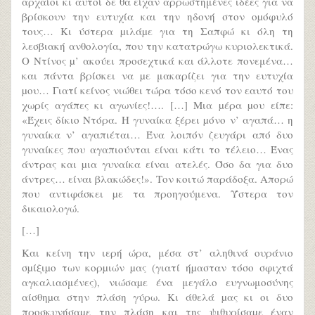
αρχαίοι κι αυτοί δε θα είχαν αρρωστημένες ιδέες για να
βρίσκουν την ευτυχία και την ηδονή στον οµόφυλό
τους… Κι ύστερα µιλάµε για τη Σαπφώ κι όλη τη
λεσβιακή ανθολογία, που την κατατρώγω κυριολεκτικά.
Ο Ντίνος µ’ ακούει προσεχτικά και άλλοτε πονεμένα…
και πάντα βρίσκει να µε μακαρίζει για την ευτυχία
µου… Γιατί κείνος νιώθει τώρα τόσο κενό τον εαυτό του
χωρίς αγάπες κι αγωνίες!…. […] Μια µέρα µου είπε:
«Έχεις δίκιο Ντόρα. Η γυναίκα ξέρει µόνο ν’ αγαπά… η
γυναίκα ν’ αγαπιέται… Ένα λοιπόν ζευγάρι από δυο
γυναίκες που αγαπιούνται είναι κάτι το τέλειο… Ένας
άντρας και µια γυναίκα είναι ατελές. Όσο δα για δυο
άντρες… είναι βλακώδες!». Τον κοιτώ παράδοξα. Απορώ
που αντιφάσκει µε τα προηγούμενα. Ύστερα τον
δικαιολογώ.
[…]
Και κείνη την ιερή ώρα, μέσα στ’ αληθινά ουράνιο
σµίξιµο των κορµιών µας (γιατί ήµασταν τόσο σφιχτά
αγκαλιασμένες), νιώσαµε ένα μεγάλο ευγνωμοσύνης
αίσθηµα στην πλάση γύρω. Κι άθελά µας κι οι δυο
προσκυνήσαµε την πλάση και της ψιθυρίσαµε έναν