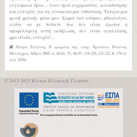
ευγνώµονα ύµνο… έναν ύµνο ευχαριστίας, ικανοποίησης
και ευτυχίας για τη γυναικεία µας υπόσταση. Ύστερα µια
φωνή φώναξε µέσα µου: Σοφοί του κόσµου, ηθικολόγοι,
ελάτε να µε πείσετε πως δεν είναι έρωτας η
οµοφυλόφιλη αυτή εκδήλωση, δεν είναι αγαλλίαση,
φρενίτιδα, ευτυχία!...
Ντόρα Ρωζέττη,
Η ερωμένη της
, επιμ. Χριστίνα Ντουνιά,
Μεταίχμιο, Αθήνα 2005, σ. 40-41, 73, 96-97, 119-120, 121-122 & 179 (α΄
έκδ. 1929).
© 2015-2025 Κέντρο Ελληνικής Γλώσσας