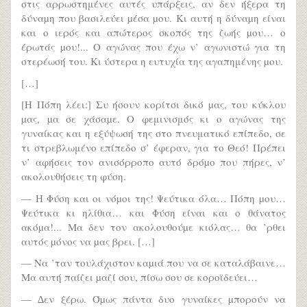
στις αρρωστημένες αυτές υπάρξεις, αν δεν ήξερα τη
δύναµη που βασιλεύει µέσα µου. Κι αυτή η δύναµη είναι
και ο ιερός και απώτερος σκοπός της ζωής µου… ο
έρωτάς µου!... Ο αγώνας που έχω ν’ αγωνιστώ για τη
στερέωσή του. Κι ύστερα η ευτυχία της αγαπημένης µου.
[…]
[Η Πόπη λέει:] Συ ήσουν κορίτσι δικό µας, του κύκλου
µας, µα σε χάσαµε. Ο φεμινισμός κι ο αγώνας της
γυναίκας και η εξύψωσή της στο πνευματικό επίπεδο, σε
τι στρεβλωμένο επίπεδο σ’ έφεραν, για το Θεό! Πρέπει
ν’ αφήσεις τον ανισόρροπο αυτό δρόµο που πήρες, ν’
ακολουθήσεις τη φύση.
— Η Φύση και οι νόµοι της! Ψεύτικα όλα… Πόπη µου…
Ψεύτικα κι ηλίθια… και Φύση είναι και ο θάνατος
ακόµα!... Μα δεν τον ακολουθούµε κιόλας… θα ’ρθει
αυτός µόνος να µας βρει. […]
— Να ’ταν τουλάχιστον καµιά που να σε καταλάβαινε…
Μα αυτή παίζει µαζί σου, πίσω σου σε κοροϊδεύει…
— ∆εν ξέρω. Όµως πάντα δυο γυναίκες µπορούν να