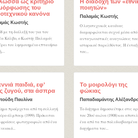
λώσσα ως κριτήριο
Η διαδοχή των «εθν
μόρφωσης του
ποιητών»
οτεχνικού κανόνα
Παλαμάς Κωστής
αμάς Κωστής
Ο λογοτεχνικός κανόνας
88 με τη διάλεξή του για τον
διαμορφώνεται συχνά μέσα από
έα Κάλβο, ο Κωστής Παλαμάς
ανταγωνιστικές αναγνώσεις του
ρει τον λησμονημένο επτανήσιο
ιστορικού παρελθόντος. Η ένταξ
,...
του...
εννιά παιδιά, εφ’
Το μοιρολόγι της
ς ζυγού, στα άσπρα
φώκιας
πούδη Παυλίνα
Παπαδιαμάντης Αλέξανδρ
ίημα προέρχεται από τη συλλογή
Το διήγημα δημοσιεύτηκε στις α
ύρο άλμπουμ (1999). Πρόκειται
του 20ού αιώνα (1908) και αποτελ
κφράσεις φωτογραφιών από ένα
ένα από τα πιο πολυδιαβασμένα
νειακό...
διηγήματα του...