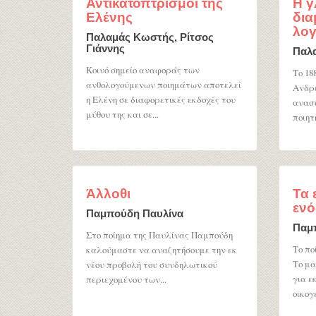
Αντικατοπτρισμοί της
Η γ
Ελένης
δια
λογ
Παλαμάς Κωστής, Ρίτσος
Γιάννης
Παλ
Κοινό σημείο αναφοράς των
Το 18
ανθολογούμενων ποιημάτων αποτελεί
Ανδρ
η Ελένη σε διαφορετικές εκδοχές του
ανασύ
μύθου της και σε...
ποιητή
Άλλοθι
Τα 
ενό
Παμπούδη Παυλίνα
Παμ
Στο ποίημα της Παυλίνας Παμπούδη
Το πο
καλούμαστε να αναζητήσουμε την εκ
Το μα
νέου προβολή του συνδηλωτικού
για ε
περιεχομένου των...
οικογε