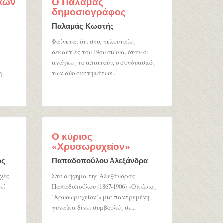
ικών
Ο Παλαμάς
δημοσιογράφος
Παλαμάς Κωστής
Φαίνεται ότι στις τελευταίες
δεκαετίες του 19ου αιώνα, όταν οι
ανάγκες το απαιτούν, ο συνδυασμός
η
των δύο συστημάτων...
Ο κύριος
«Χρυσωρυχείον»
ος
Παπαδοπούλου Αλεξάνδρα
ρχές
Στο διήγημα της Αλεξάνδρας
εί
Παπαδοπούλου (1867-1906) «Ο κύριος
‘Χρυσωρυχείον’» μια παντρεμένη
γυναίκα δίνει συμβουλές σε...