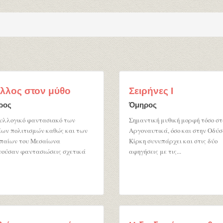
λλος στον μύθο
Σειρήνες Ι
ρος
Όμηρος
υλλογικό φαντασιακό των
Σημαντική μυθική μορφή τόσο σ
ων πολιτισμών καθώς και των
Αργοναυτικά, όσο και στην Οδύσ
παίων του Μεσαίωνα
Κίρκη συνυπάρχει και στις δύο
ούσαν φαντασιώσεις σχετικά
αφηγήσεις με τις...