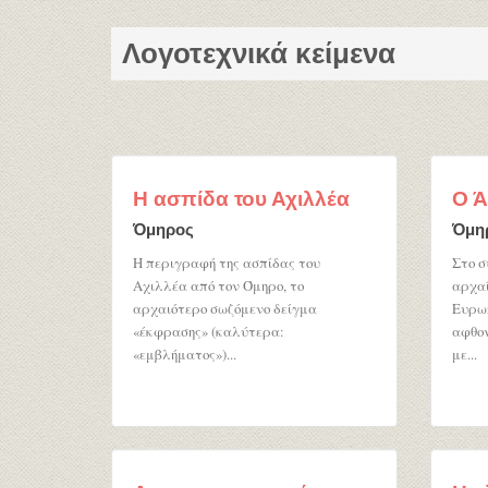
Λογοτεχνικά κείμενα
Η ασπίδα του Αχιλλέα
Ο Ά
Όμηρος
Όμη
Η περιγραφή της ασπίδας του
Στο σ
Αχιλλέα από τον Όμηρο, το
αρχαί
αρχαιότερο σωζόμενο δείγμα
Ευρω
«έκφρασης» (καλύτερα:
αφθον
«εμβλήματος»)...
με...