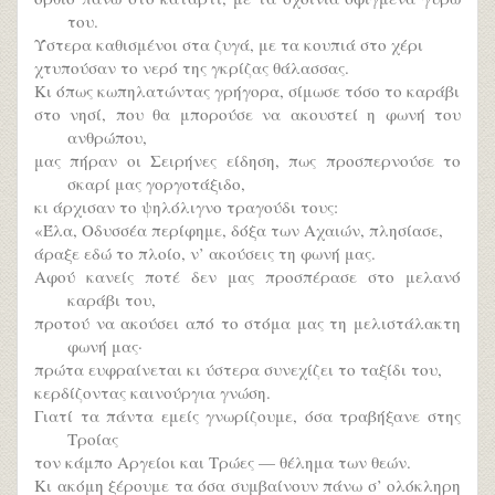
του.
Ύστερα καθισμένοι στα ζυγά, με τα κουπιά στο χέρι
χτυπούσαν το νερό της γκρίζας θάλασσας.
Κι όπως κωπηλατώντας γρήγορα, σίμωσε τόσο το καράβι
στο νησί, που θα μπορούσε να ακουστεί η φωνή του
ανθρώπου,
μας πήραν οι Σειρήνες είδηση, πως προσπερνούσε το
σκαρί μας γοργοτάξιδο,
κι άρχισαν το ψηλόλιγνο τραγούδι τους:
«Έλα, Οδυσσέα περίφημε, δόξα των Αχαιών, πλησίασε,
άραξε εδώ το πλοίο, ν’ ακούσεις τη φωνή μας.
Αφού κανείς ποτέ δεν μας προσπέρασε στο μελανό
καράβι του,
προτού να ακούσει από το στόμα μας τη μελιστάλακτη
φωνή μας·
πρώτα ευφραίνεται κι ύστερα συνεχίζει το ταξίδι του,
κερδίζοντας καινούργια γνώση.
Γιατί τα πάντα εμείς γνωρίζουμε, όσα τραβήξανε στης
Τροίας
τον κάμπο Αργείοι και Τρώες — θέλημα των θεών.
Κι ακόμη ξέρουμε τα όσα συμβαίνουν πάνω σ’ ολόκληρη