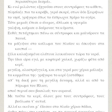
περισσότερα δεσμά».
Κι ενώ μιλώντας εξηγούσα στους συντρόφους το κάθετι,
πλησίαζε πια το καράβι, γερό σκαρί, στων δύο Σειρήνων
το νησί, γρήγορα όπως το έσπρωχνε πρίμο το αγέρι.
Τότε μεμιάς έπεσε ο άνεμος, άπλωσε η νηνεμία
γαλήνη, κοίμισε ο δαίμονας τα κύματα.
Ευθύς πετάχτηκαν πάνω οι σύντροφοι και μαϊνάρουν τα
πανιά,
τα μάζεψαν στο κοίλωμα του πλοίου κι έσκυψαν στα
κουπιά —
ξύλα καλοξυσμένα ελάτινα λευκαίνουν τώρα το νερό.
Την ίδια ώρα εγώ, με κοφτερό χαλκό, χωρίζω φέτα από
κερί,
μεγάλη, ολοστρόγγυλη, και στα γερά μου χέρια μάλαξα
τα κομμάτια της· γρήγορα το κερί ζεστάθηκε
απ’ τη δική μου τη μεγάλη δυναμη, αλλά κι από το
πύρωμα του Ήλιου,
οπού περνά σαν βασιλιάς τον ουρανό.
Με τούτο το κερί, όλους μου τους συντρόφους, τους
βούλωσα τ’ αυτιά.
Αλλά κι εκείνοι μ’ έδεσαν στο πλοίο χέρια-πόδια,
όρθιο πάνω στο κατάρτι, με τα σχοινιά σφιγμένα γύρω