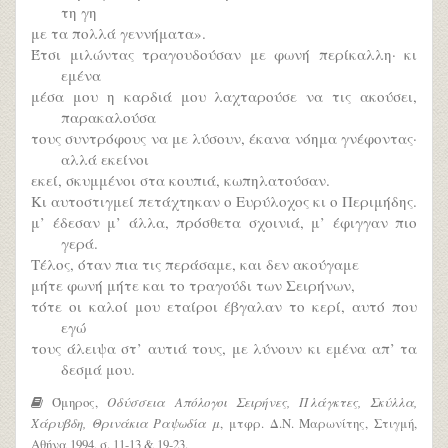
τη γη
με τα πολλά γεννήματα».
Έτσι μιλώντας τραγουδούσαν με φωνή περίκαλλη· κι
εμένα
μέσα μου η καρδιά μου λαχταρούσε να τις ακούσει,
παρακαλούσα
τους συντρόφους να με λύσουν, έκανα νόημα γνέφοντας·
αλλά εκείνοι
εκεί, σκυμμένοι στα κουπιά, κωπηλατούσαν.
Κι αυτοστιγμεί πετάχτηκαν ο Ευρύλοχος κι ο Περιμήδης.
μ’ έδεσαν μ’ άλλα, πρόσθετα σχοινιά, μ’ έφιγγαν πιο
γερά.
Τέλος, όταν πια τις περάσαμε, και δεν ακούγαμε
μήτε φωνή μήτε και το τραγούδι των Σειρήνων,
τότε οι καλοί μου εταίροι έβγαλαν το κερί, αυτό που
εγώ
τους άλειψα στ’ αυτιά τους, με λύνουν κι εμένα απ’ τα
δεσμά μου.
Όμηρος,
Οδύσσεια Απόλογοι Σειρήνες, Πλάγκτες, Σκύλλα,
Χάρυβδη, Θρινάκια Ραψωδία μ
, μτφρ. Δ.Ν. Μαρωνίτης, Στιγμή,
Αθήνα 1994, σ. 11-13 & 19-23.