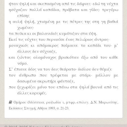
ήταν ψηλή και σκεπασμένη από τις δάφνες· εδώ τη νύχτα
ησύχαζαν πολλά κοπάδια, πρόβατα και γίδες· τριγύρω
επίσης
η αυλή ψηλή, χτισμένη με τις πέτρες της στη γη βαθιά
χωμένες·
τα πεύκα κι οι βαλανιδιές κυμάτιζαν στα ύψη.
Εκεί τις νύχτες του περνούσε ένας πελώριος άντρας·
μοναχικός κι απόμακρος ποίμαινε το κοπάδι του· μ’
άλλους δεν σύχναζε,
και ζώντας ολομόναχος βρισκόταν έξω από τον κάθε
νόμο.
Σ’ έπιανε δέος να τον δεις θεόρατο· διόλου δεν θύμιζε
τον άνθρωπο που τρέφεται με στάρι· μάλλον με
δασωμένο ακρωτήρι φάνταζε,
που ξεχωρίζει μόνο του επάνω στα ψηλά βουνά από τις
άλλες κορυφές.
Ομήρου
Οδύσσεια,
ραψωδία ι, μτφρ.-επιλεγ. Δ.Ν. Μαρωνίτης,
Εκδόσεις Στιγμή, Αθήνα 1993, σ. 21-23.