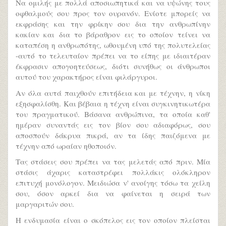
Να ομιλής με πολλά αποσιωπητικά και να υψώνης τους
οφθαλμούς σου προς τον ουρανόν. Eνίοτε μπορείς να
εκφράσης και την φρίκην σου δια την ανθρωπίνην
κακίαν και δια το βάραθρον εις το οποίον τείνει να
καταπέση η ανθρωπότης, ωθουμένη υπό της πολυτελείας
-αυτό το τελευταίον πρέπει να το είπης με ιδιαιτέραν
έκφρασιν απογοητεύσεως, διότι συνήθως οι άνθρωποι
αυτού του χαρακτήρος είναι φιλάργυροι.
Αν όλα αυτά παιχθούν επιτήδεια και με τέχνην, η νίκη
εξησφαλίσθη. Kαι βέβαια η τέχνη είναι συγκινητικωτέρα
του πραγματικού. Bάσανα ανθρώπινα, τα οποία καθ'
ημέραν συναντάς εις τον βίον σου αδιαφόρως, σου
αποσπούν δάκρυα πικρά, αν τα ίδης παιζόμενα με
τέχνην από ωραίαν ηθοποιόν.
Tας στάσεις σου πρέπει να τας μελετάς από πριν. Mία
στάσις άχαρις καταστρέφει πολλάκις ολόκληρον
επιτυχή μονόλογον. Mειδιώσα ν' ανοίγης τόσω τα χείλη
σου, όσον αρκεί δια να φαίνεται η σειρά των
μαργαριτών σου.
H ενδυμασία είναι ο σκόπελος εις τον οποίον πλείσται