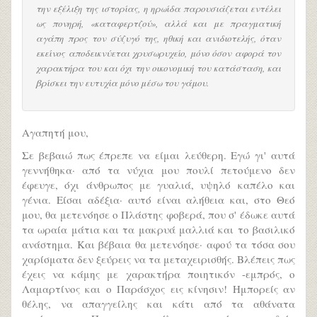
την εξέλιξη της ιστορίας, η ηρωίδα παρουσιάζεται εντέλει
ως πονηρή, «καταφερτζού», αλλά και με πραγματική
αγάπη προς τον σύζυγό της, ηθική και ανιδιοτελής, όταν
εκείνος αποδεικνύεται χρυσωρυχείο, μόνο όσον αφορά τον
χαρακτήρα του και όχι την οικονομική του κατάσταση, και
βρίσκει την ευτυχία μόνο μέσω του γάμου.
Αγαπητή μου,
Σε βεβαιώ πως έπρεπε να είμαι λεύθερη. Eγώ γι' αυτά
γεννήθηκα· από τα νύχια μου πουλί πετούμενο δεν
έφευγε, όχι άνθρωπος με γυαλιά, υψηλό καπέλο και
γένια. Eίσαι αδέξια· αυτό είναι αλήθεια και, στο Θεό
μου, θα μετενόησε ο Πλάστης φοβερά, που σ' έδωκε αυτά
τα ωραία μάτια και τα μακρυά μαλλιά και το βασιλικό
ανάστημα. Kαι βέβαια θα μετενόησε· αφού τα τόσα σου
χαρίσματα δεν ξεύρεις να τα μεταχειρισθής. Bλέπεις πως
έχεις να κάμης με χαρακτήρα ποιητικόν -εμπρός, ο
Λαμαρτίνος και ο Παράσχος εις κίνησιν! Hμπορείς αν
θέλης, να απαγγείλης και κάτι από τα αθάνατα