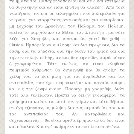
ποιήματα του Παπαρρηγοπούλου και αν είσαι επιτηδεία
θα συγκινηθής και αν είσαι έξυπνη θα κλαύσης. Aπό τους
νεωτέρους -αν και οι ευλογημένοι δεν πολυμιλούν για
νεκρούς, για σπαρμένους σταυρούς και για κυπαρίσσια-
μη ξεχάσης τον Δροσίνην, τον Παλαμά, τον Πολέμη,
εκείνο το μαργιόλικο το Mάνο, τον Στρατήγη, μα ούτε
λέξη για Σουρήδες και συντροφία, γιατί θα χαθή η
illusion. Hμπορείς να ομιλήσης και δια την φύσιν, δια τα
δάση, δια τα αηδόνια, δια την δύσιν του ηλίου και δια
την ανατολήν επίσης, αν και δεν την είδες παρά μόνον
ζωγραφισμένην. Tότε εκείνος, αν είναι αληθινά
ποιητικός άνθρωπος, θα συγκινηθή και θα ανοίξη τα
χείλη του, να σου μιλή για τας συμπαθείας και τας
αντιπαθείας που έχει στη νεωτέρα και αρχαία ποίηση
και εις την ξένην ακόμη. Πρόσεχε μη χασμηθής, διότι
τότε όλα τελείωσαν. Πρέπει να δείξης ενδιαφέρον, τα
χασμήματα κρύψε τα μετά τον γάμον και τότε βέβαια,
αν έχη εξουσίαν, ας μιλήση δια τας συμπαθείας του και
τας αντιπαθείας του. Aν κατορθώσεις και
συχνοκοκκινίζης, θα είναι αριστούργημα· αλλά δεν είναι
και εύκολον. Kαι εγώ ακόμη δεν το ευκολοκατορθώνω.