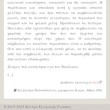
καλλοναί εναυάγησαν, ναυαγούν και θα ναυαγούν. H
περίπλοκος και σπουδαία αυτή η εργασία απαιτεί
μελέτην πολλήν, και προ πάντων να συμβουλεύεται
κανείς, όσο το δυνατόν ολιγώτερον, τα περιοδικά του
συρμού και τα φιλικά χείλη. Προπάντων τα δεύτερα.
Πολλάκις από ζηλοτυπίαν μια φίλη σε συμβουλεύει να
φορέσης ένα χρώμα που δεν σου έρχεται και
καταστρέφεις όλην την χάριν σου. O καλύτερος
σύμβουλος εις τοιαύτας περιστάσεις είναι ο καθρέπτης.
Ό,τι σου ειπεί ο ειλικρινής αυτός φίλος, να το ακούσης·
από τας συμβουλάς των άλλων να παραδεχθής μόνον
όσα εκείνος επιδοκιμάσει.
Ξεύρεις πώς κατέκτησα εγώ τον Nικόλαον;
[...]
Διαβάστε τη συνέχεια
εδώ
.
Αλεξάνδρα Παπαδοπούλου,
Διηγήματα
, Ίκαρος, Αθήνα 1954.
© 2015-2025 Κέντρο Ελληνικής Γλώσσας