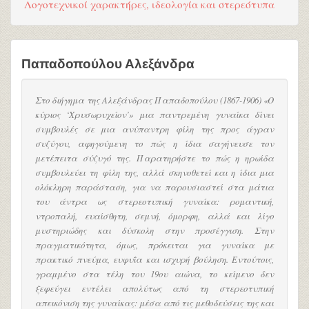
Λογοτεχνικοί χαρακτήρες, ιδεολογία και στερεότυπα
Παπαδοπούλου Αλεξάνδρα
Στο διήγημα της Αλεξάνδρας Παπαδοπούλου (1867-1906) «Ο
κύριος ‘Χρυσωρυχείον’» μια παντρεμένη γυναίκα δίνει
συμβουλές σε μια ανύπαντρη φίλη της προς άγραν
συζύγου, αφηγούμενη το πώς η ίδια σαγήνευσε τον
μετέπειτα σύζυγό της. Παρατηρήστε το πώς η ηρωίδα
συμβουλεύει τη φίλη της, αλλά σκηνοθετεί και η ίδια μια
ολόκληρη παράσταση, για να παρουσιαστεί στα μάτια
του άντρα ως στερεοτυπική γυναίκα: ρομαντική,
ντροπαλή, ευαίσθητη, σεμνή, όμορφη, αλλά και λίγο
μυστηριώδης και δύσκολη στην προσέγγιση. Στην
πραγματικότητα, όμως, πρόκειται για γυναίκα με
πρακτικό πνεύμα, ευφυΐα και ισχυρή βούληση. Εντούτοις,
γραμμένο στα τέλη του 19ου αιώνα, το κείμενο δεν
ξεφεύγει εντέλει απολύτως από τη στερεοτυπική
απεικόνιση της γυναίκας: μέσα από τις μεθοδεύσεις της και