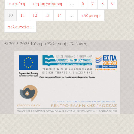
« πρώτη
‹ προηγούμενη
…
6
7
8
9
10
11
12
13
14
…
επόμενη ›
τελευταία »
© 2015-2025 Κέντρο Ελληνικής Γλώσσας