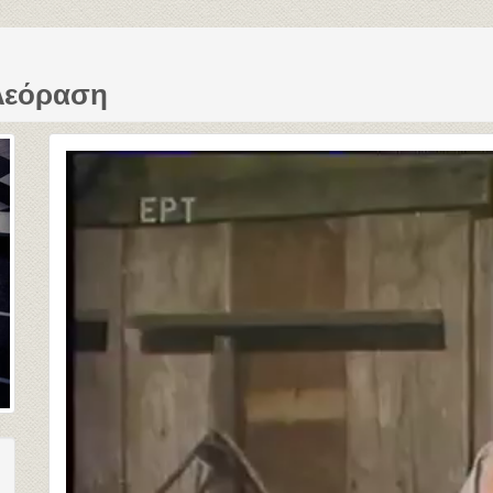
λεόραση