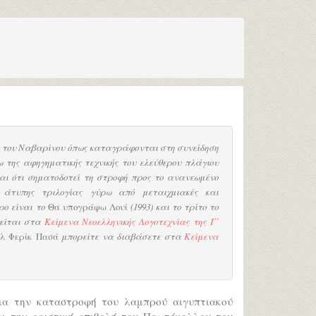
 του Ναβαρίνου όπως καταγράφονται στη συνείδηση
 της αφηγηματικής τεχνικής του ελεύθερου πλάγιου
ίται ότι σηματοδοτεί τη στροφή προς το ανανεωμένο
 άτυπης τριλογίας γύρω από μεταιχμιακές και
ρο είναι το
Θα υπογράφω Λουί
(1993) και το τρίτο το
γείται στα
Κείμενα Νεοελληνικής Λογοτεχνίας της Γ΄
ήλ Φερίκ Πασά
μπορείτε να διαβάσετε στα
Κείμενα
για την καταστροφή του λαμπρού αιγυπτιακού
αι την οριστική επιβολή του Πρωτόκολλου του