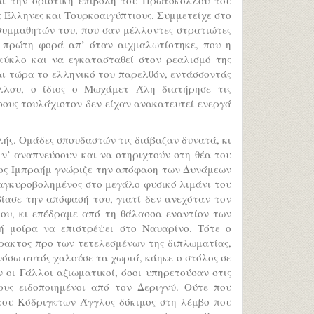
 Έλληνες και Τουρκοαιγύπτιους. Συμμετείχε στο
συμμαθητών του, που σαν μέλλοντες στρατιώτες
 πρώτη φορά απ’ όταν αιχμαλωτίστηκε, που η
κύκλο και να εγκατασταθεί στον ρεαλισμό της
και τώρα το ελληνικό του παρελθόν, εντάσσοντάς
λλου, ο ίδιος ο Μωχάμετ Άλη διατήρησε τις
όσους τουλάχιστον δεν είχαν ανακατευτεί ενεργά
λής. Ομάδες σπουδαστών τις διάβαζαν δυνατά, κι
ν’ αναπνεύσουν και να στηριχτούν στη θέα του
κος Ιμπραήμ γνώριζε την απόφαση των Δυνάμεων
αγκυροβολημένος στο μεγάλο φυσικό λιμάνι του
ίασε την απόφασή του, γιατί δεν ανεχόταν τον
ου, κι επέδραμε από τη θάλασσα εναντίον των
ή μοίρα να επιστρέψει στο Ναυαρίνο. Τότε ο
άπρακτος προ των τετελεσμένων της διπλωματίας,
νόσω αυτός χαλούσε τα χωριά, κάηκε ο στόλος σε
 οι Γάλλοι αξιωματικοί, όσοι υπηρετούσαν στις
τους ειδοποιημένοι από τον Δεριγνύ. Ούτε που
του Κόδριγκτων Άγγλος δόκιμος στη λέμβο που