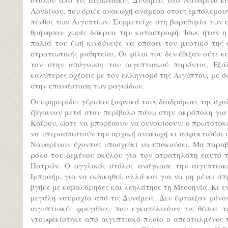
Λονδίνου, που όριζε ανακωχή ανάμεσα στους εμπόλεμους
πένθος των Αιγυπτίων. Συμμετείχε στη βαρυθυμία των 
θρήνησαν χωρίς δάκρυα την καταστροφή. Ίσως ήταν η
παλιά του ζωή κινδύνεψε να σπάσει τον μυστικό της 
στρατιωτικής μαθητείας. Οι φίλοι του δεν έθιξαν ούτε 
τον στην απόγνωση του αιγυπτιακού παρόντος. Εξά
καλύτερες σχέσεις με τον ελληνισμό της Αιγύπτου, με 
στην επανάσταση των ραγιάδων.
Οι εφημερίδες γέμισαν ξαφνικά τους διαδρόμους της σχο
έβγαιναν μετά στον περίβολο πάνω στην ακρόπολη για 
Καΐρου, ώστε να μπορέσουν να συνοψίσουν: ο πρωτότο
να υπερασπιστούν την αρχική ανακωχή κι ασφυκτιούσε 
Ναυαρίνου, έχοντας υποσχεθεί να υπακούσει. Μα παραβ
ρόλο του δεμένου σκύλου για τον στρατηλάτη εαυτό τ
Πατρών. Ο αγγλικός στόλος ανάγκασε την αιγυπτιακ
Ιμπραήμ, για να εκδικηθεί, αλλά και για να μη μένει 
βγήκε με καβαλάρηδες και λεηλάτησε τη Μεσσηνία. Κι ε
μεγάλη ναυμαχία από τις Δυνάμεις. Δεν έφταιξαν μόνον
αιγυπτιακές φρεγάδες, που εγκατέλειψαν τις θέσεις 
ντουφεκίστηκε από αιγυπτιακό πλοίο ο απεσταλμένος 