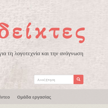
δείκτες
ια τη λογοτεχνία και την ανάγνωση
Φόρμα
αναζήτησης
Αναζήτηση
ίντεο
Ομάδα εργασίας