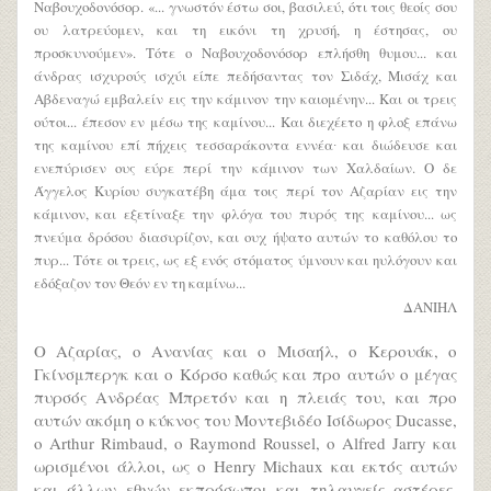
Ναβουχοδονόσορ. «... γνωστόν έστω σοι, βασιλεύ, ότι τοις θεοίς σου
ου λατρεύομεν, και τη εικόνι τη χρυσή, η έστησας, ου
προσκυνούμεν». Τότε ο Ναβουχοδονόσορ επλήσθη θυμου... και
άνδρας ισχυρούς ισχύι είπε πεδήσαντας τον Σιδάχ, Μισάχ και
Αβδεναγώ εμβαλείν εις την κάμινον την καιομένην... Και οι τρεις
ούτοι... έπεσον εν μέσω της καμίνου... Και διεχέετο η φλοξ επάνω
της καμίνου επί πήχεις τεσσαράκοντα εννέα∙ και διώδευσε και
ενεπύρισεν ους εύρε περί την κάμινον των Χαλδαίων. Ο δε
Άγγελος Κυρίου συγκατέβη άμα τοις περί τον Αζαρίαν εις την
κάμινον, και εξετίναξε την φλόγα του πυρός της καμίνου... ως
πνεύμα δρόσου διασυρίζον, και ουχ ήψατο αυτών το καθόλου το
πυρ... Τότε οι τρεις, ως εξ ενός στόματος ύμνουν και ηυλόγουν και
εδόξαζον τον Θεόν εν τη καμίνω...
ΔΑΝΙΗΛ
Ο Αζαρίας, ο Ανανίας και ο Μισαήλ, ο Κερουάκ, ο
Γκίνσμπεργκ και ο Κόρσο καθώς και προ αυτών ο μέγας
πυρσός Ανδρέας Μπρετόν και η πλειάς του, και προ
αυτών ακόμη ο κύκνος του Μοντεβιδέο Ισίδωρος Ducasse,
ο Arthur Rimbaud, ο Raymond Roussel, ο Alfred Jarry και
ωρισμένοι άλλοι, ως ο Henry Michaux και εκτός αυτών
και άλλων εθνών εκπρόσωποι και τηλαυγείς αστέρες,