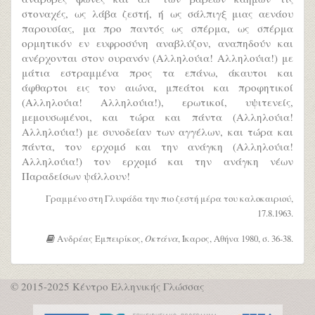
στοναχές, ως λάβα ζεστή, ή ως σάλπιγξ μιας αενάου
παρουσίας, μα προ παντός ως σπέρμα, ως σπέρμα
ορμητικόν εν ευφροσύνη αναβλύζον, αναπηδούν και
ανέρχονται στον ουρανόν (Αλληλούια! Αλληλούια!) με
μάτια εστραμμένα προς τα επάνω, άκαυτοι και
άφθαρτοι εις τον αιώνα, μπεάτοι και προφητικοί
(Αλληλούια! Αλληλούια!), ερωτικοί, υψιτενείς,
μεμουσωμένοι, και τώρα και πάντα (Αλληλούια!
Αλληλούια!) με συνοδείαν των αγγέλων, και τώρα και
πάντα, τον ερχομό και την ανάγκη (Αλληλούια!
Αλληλούια!) τον ερχομό και την ανάγκη νέων
Παραδείσων ψάλλουν!
Γραμμένο στη Γλυφάδα την πιο ζεστή μέρα του καλοκαιριού,
17.8.1963.
Ανδρέας Εμπειρίκος,
Οκτάνα
, Ίκαρος, Αθήνα 1980, σ. 36-38.
© 2015-2025 Κέντρο Ελληνικής Γλώσσας