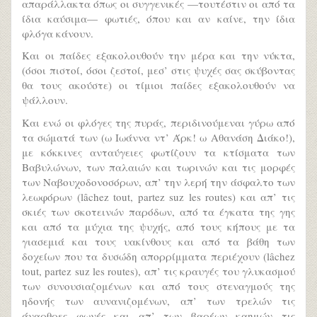
απαράλλακτα όπως οι συγγενικές —τουτέστιν οι από τα
ίδια καύσιμα— φωτιές, όπου και αν καίνε, την ίδια
φλόγα κάνουν.
Και οι παίδες εξακολουθούν την μέρα και την νύκτα,
(όσοι πιστοί, όσοι ζεστοί, μεσ’ στις ψυχές σας σκύβοντας
θα τους ακούστε) οι τίμιοι παίδες εξακολουθούν να
ψάλλουν.
Και ενώ οι φλόγες της πυράς, περιδινούμεναι γύρω από
τα σώματά των (ω Ιωάννα ντ’ Άρκ! ω Αθανάση Διάκο!),
με κόκκινες ανταύγειες φωτίζουν τα κτίσματα των
Βαβυλώνων, των παλαιών και τωρινών και τις μορφές
των Ναβουχοδονοσόρων, απ’ την λερή την άσφαλτο των
λεωφόρων (lâchez tout, partez suz les routes) και απ’ τις
σκιές των σκοτεινών παρόδων, από τα έγκατα της γης
και από τα μύχια της ψυχής, από τους κήπους με τα
γιασεμιά και τους υακίνθους και από τα βάθη των
δοχείων που τα δυσώδη απορρίμματα περιέχουν (lâchez
tout, partez suz les routes), απ’ τις κραυγές του γλυκασμού
των συνουσιαζομένων και από τους στεναγμούς της
ηδονής των αυνανιζομένων, απ’ των τρελών τις
άναρθρες φωνές και απ’ των βαρέων καημών τις