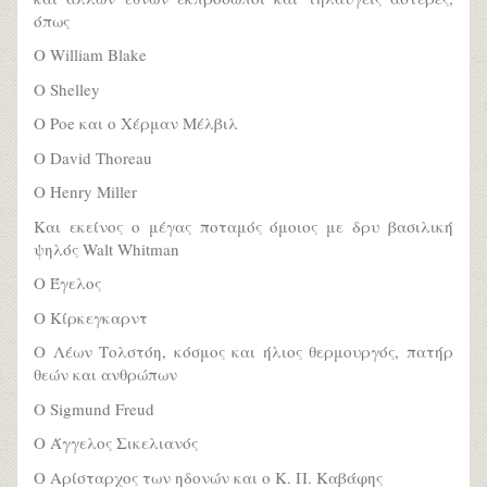
όπως
Ο William Blake
Ο Shelley
Ο Poe και ο Χέρμαν Μέλβιλ
Ο David Thoreau
Ο Henry Miller
Και εκείνος ο μέγας ποταμός όμοιος με δρυ βασιλική
ψηλός Walt Whitman
Ο Έγελος
Ο Κίρκεγκαρντ
Ο Λέων Τολστόη, κόσμος και ήλιος θερμουργός, πατήρ
θεών και ανθρώπων
Ο Sigmund Freud
Ο Άγγελος Σικελιανός
Ο Αρίσταρχος των ηδονών και ο Κ. Π. Καβάφης