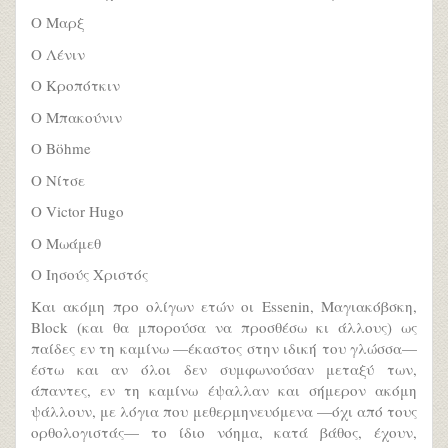
Ο Μαρξ
Ο Λένιν
Ο Κροπότκιν
Ο Μπακούνιν
Ο Böhme
Ο Νίτσε
Ο Victor Hugo
Ο Μωάμεθ
Ο Ιησούς Χριστός
Και ακόμη προ ολίγων ετών οι Essenin, Μαγιακόβσκη,
Block (και θα μπορούσα να προσθέσω κι άλλους) ως
παίδες εν τη καμίνω —έκαστος στην ιδική του γλώσσα—
έστω και αν όλοι δεν συμφωνούσαν μεταξύ των,
άπαντες, εν τη καμίνω έψαλλαν και σήμερον ακόμη
ψάλλουν, με λόγια που μεθερμηνευόμενα —όχι από τους
ορθολογιστάς— το ίδιο νόημα, κατά βάθος, έχουν,