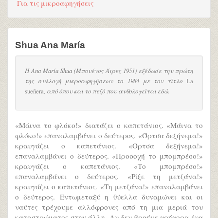
Για τις μικροαφηγήσεις
Shua Ana María
Η Ana María Shua (Μπουένος Άιρες 1951) εξέδωσε την πρώτη
της συλλογή μικροαφηγήσεων το 1984 με τον τίτλο
La
sueñera
, από όπου και το πεζό που ανθολογείται εδώ.
«Μάινα το φλόκο!» διατάζει ο καπετάνιος. «Μάινα το
φλόκο!» επαναλαμβάνει ο δεύτερος. «Όρτσα δεξήνεμα!»
κραυγάζει ο καπετάνιος. «Όρτσα δεξήνεμα!»
επαναλαμβάνει ο δεύτερος. «Προσοχή το μπομπρέσο!»
κραυγάζει ο καπετάνιος. «Το μπομπρέσο!»
επαναλαμβάνει ο δεύτερος. «Ρίξε τη μετζάνα!»
κραυγάζει ο καπετάνιος. «Τη μετζάνα!» επαναλαμβάνει
ο δεύτερος. Εντωμεταξύ η θύελλα δυναμώνει και οι
ναύτες τρέχουμε αλλόφρονες από τη μια μεριά του
καταστρώματος στην άλλη. Αν δεν βρούμε γρήγορα ένα