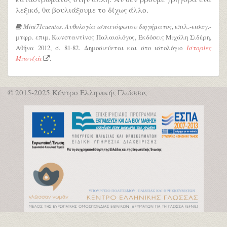
λεξικό, θα βουλιάξουμε το δίχως άλλο.
Mini71cuentos. Ανθολογία ισπανόφωνου διηγήματος
, επιλ.-εισαγ.-
μτφρ. επιμ. Κωνσταντίνος Παλαιολόγος, Εκδόσεις Μιχάλη Σιδέρη,
Αθήνα 2012, σ. 81-82. Δημοσιεύεται και στο ιστολόγιο
Ιστορίες
Μπονζάι
.
© 2015-2025 Κέντρο Ελληνικής Γλώσσας