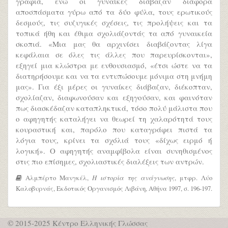
γραφιά, ενώ οι γυναίκες διάβαζαν διάφορα
αποσπάσματα γύρω από τα δύο φύλα, τους ερωτικούς
δεσμούς, τις συζυγικές σχέσεις, τις προλήψεις και τα
τοπικά ήθη και έθιμα σχολιάζοντάς τα από γυναικεία
σκοπιά. «Μια μας θα αρχινίσει διαβάζοντας λίγα
κεφάλαια σε όλες τις άλλες που παρευρίσκονται»,
εξηγεί μια κλώστρα με ενθουσιασμό, «έτσι ώστε να τα
διατηρήσουμε και να τα εντυπώσουμε μόνιμα στη μνήμη
μας». Για έξι μέρες οι γυναίκες διάβαζαν, διέκοπταν,
σχολίαζαν, διαφωνούσαν και εξηγούσαν, και φαινόταν
πως διασκέδαζαν καταπληκτικά, τόσο πολύ μάλιστα που
ο αφηγητής καταλήγει να θεωρεί τη χαλαρότητά τους
κουραστική και, παρόλο που καταγράφει πιστά τα
λόγια τους, κρίνει τα σχόλιά τους «δίχως ειρμό ή
λογική». Ο αφηγητής αναμφίβολα είναι συνηθισμένος
στις πιο επίσημες, σχολιαστικές διαλέξεις των αντρών.
Αλμπέρτο Μανγκέλ,
H ιστορία της ανάγνωσης
, μτφρ. Λύο
Καλοβυρνάς, Εκδοτικός Οργανισμός Λιβάνη, Αθήνα 1997, σ. 196-197.
© 2015-2025 Κέντρο Ελληνικής Γλώσσας