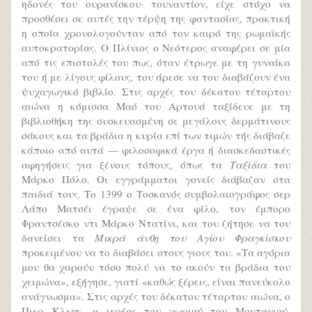
ηδονές του ουρανίσκου· τουναντίον, είχε στόχο να
προσθέσει σε αυτές την τέρψη της φαντασίας, πρακτική
η οποία χρονολογούνταν από τον καιρό της ρωμαϊκής
αυτοκρατορίας. Ο Πλίνιος ο Νεότερος αναφέρει σε μία
από τις επιστολές του πως, όταν έτρωγε με τη γυναίκα
του ή με λίγους φίλους, του άρεσε να του διαβάζουν ένα
ψυχαγωγικό βιβλίο. Στις αρχές του δέκατου τέταρτου
αιώνα η κόμισσα Μαό του Αρτουά ταξίδευε με τη
βιβλιοθήκη της συσκευασμένη σε μεγάλους δερμάτινους
σάκους και τα βράδια η κυρία επί των τιμών τής διάβαζε
κάποιο από αυτά — φιλοσοφικά έργα ή διασκεδαστικές
αφηγήσεις για ξένους τόπους, όπως τα
Ταξίδια
του
Μάρκο Πόλο. Οι εγγράμματοι γονείς διάβαζαν στα
παιδιά τους. Το 1399 ο Τοσκανός συμβολαιογράφος σερ
Λάπο Ματσέι έγραψε σε ένα φίλο, τον έμπορο
Φραντσέσκο ντι Μάρκο Ντατίνι, και του ζήτησε να του
δανείσει τα
Μικρά άνθη του Αγίου Φραγκίσκου
προκειμένου να το διαβάσει στους γιους του. «Τα αγόρια
μου θα χαρούν τόσο πολύ να το ακούν τα βράδια του
χειμώνα», εξήγησε, γιατί «καθώς ξέρεις, είναι πανεύκολο
ανάγνωσμα». Στις αρχές του δέκατου τέταρτου αιώνα, ο
Πιερ Κλεγκ, ο ιερέας του χωριού του Μονταγιού,