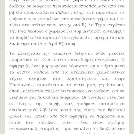
διάβαζε σε διάφορες περιστάσεις αποσπάσματα από ένα
βιβλίο αποκαλούμενο
Βιβλίο πίστης των αιρετικών
, εις
επήκοον των ανθρώπων που συνάζονταν γύρω από το
τζάκι στα σπίτια τους, στο χωριό Εξ λε Τερμ· περίπου
την ίδια περίοδο ο χωρικός Γκιγιόμ Αντοράν συνελήφθη
να διαβάζει ένα αιρετικό Ευαγγέλιο στη μητέρα του και
δικάστηκε από την Ιερά Εξέταση.
Τα
Ευαγγέλια της ηλακάτης
δείχνουν πόσο ρευστές
μπορούσαν να είναι αυτές οι ανεπίσημες αναγνώσεις. Ο
αφηγητής, ένας μορφωμένος γέροντας, «μια νύχτα μετά
το δείπνο, κάποια από τις ατέλειωτες χειμωνιάτικες
νύχτες ανάμεσα στα Χριστούγεννα και στην
Υπαπαντή», επισκέπτεται το σπίτι μιας γερόντισσας,
όπου μαζεύονται πολλές γειτόνισσες «να γνέσουν και να
μιλήσουν για πολλά και διάφορα». Οι γυναίκες λένε πως
οι άντρες της εποχής τους γράφουν ασταμάτητα
ονειδιστικούς λίβελους κατά της τιμής του θηλυκού
φύλου και ζητούν από τον αφηγητή να παραστεί και
αυτός στις συνάξεις τους —ένα είδος πρώιμης
αναγνωστικής εταιρείας— και να κάνει τη δουλειά του