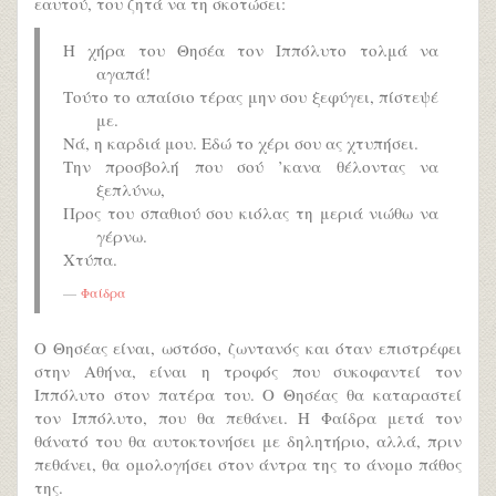
εαυτού, του ζητά να τη σκοτώσει:
Η χήρα του Θησέα τον Ιππόλυτο τολμά να
αγαπά!
Τούτο το απαίσιο τέρας μην σου ξεφύγει, πίστεψέ
με.
Νά, η καρδιά μου. Εδώ το χέρι σου ας χτυπήσει.
Την προσβολή που σού ’κανα θέλοντας να
ξεπλύνω,
Προς του σπαθιού σου κιόλας τη μεριά νιώθω να
γέρνω.
Χτύπα.
Φαίδρα
Ο Θησέας είναι, ωστόσο, ζωντανός και όταν επιστρέφει
στην Αθήνα, είναι η τροφός που συκοφαντεί τον
Ιππόλυτο στον πατέρα του. Ο Θησέας θα καταραστεί
τον Ιππόλυτο, που θα πεθάνει. Η Φαίδρα μετά τον
θάνατό του θα αυτοκτονήσει με δηλητήριο, αλλά, πριν
πεθάνει, θα ομολογήσει στον άντρα της το άνομο πάθος
της.