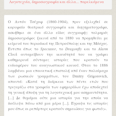
Λογοτεχνία, δημοσιογραφία και άλλα... παρελκόμενα
Ο Αντόν Τσέχοφ (1860-1904), πριν εξελιχθεί σε
κορυφαίο θεατρικό συγγραφέα και διηγηματογράφο,
ασκήθηκε σε ένα άλλο είδος συγγραφής: τολμηρός
δημοσιογράφος ξεκινά από το 1880 να προμηθεύει με
κείμενά του περιοδικά της Πετρούπολης και της Μόσχας.
Έντυπα όπως το
Spectator
, το
Dragonfly
και το
Alarm
Clock
ανταμείβουν την ικανότητά του να γράφει
καθημερινά σύντομες ιστορίες που κρατούν το
ενδιαφέρον του αναγνωστικού κοινού. Όταν το 1886
λαμβάνει μια επαινετική επιστολή από έναν παλαίμαχο
των ρωσικών γραμμάτων, τον Dmitry Grigorovich,
απαντά: «Κατά τη διάρκεια των πέντε ετών που
τριγυρίζω στα γραφεία των εφημερίδων έχω αποδεχτεί
τη γενική άποψη για τη λογοτεχνική μου ασημαντότητα.
[...] Δε θυμάμαι ούτε μια ιστορία για την οποία να
δούλεψα πάνω από μια μέρα [...]. Έγραψα τις ιστορίες
μου όπως οι ρεπόρτερς κρατούν σημειώσεις για φωτιές».