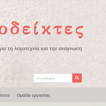
οδείκτες
ια τη λογοτεχνία και την ανάγνωση
Φόρμα
αναζήτησης
Αναζήτηση
ίντεο
Ομάδα εργασίας