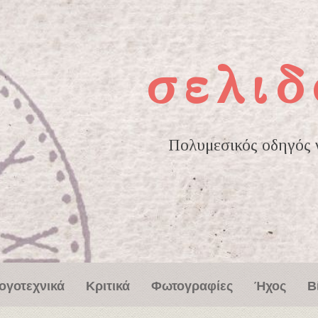
σελιδ
Πολυμεσικός οδηγός γ
ογοτεχνικά
Κριτικά
Φωτογραφίες
Ήχος
Β