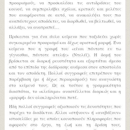
προορισμούς, να προσκαλέσει τις αντιδράσεις του
κοινού, να συμπεριλάβει σχόλια, κριτικές και μελέτες
που αναφέρονται σε αυτό, να ανακαλύψει τους πιο
αναπάντεχους αποδέκτες, να διορθωθεί, να βελτιωθεί, να
αλλάξει, να ανατραπεί…
Πρόκειται για ένα άυλο κείμενο που ταξιδεύει χωρίς
συγκεκριμένο προορισμό και δίχως οριστική μορφή. Ένα
κείμενο που η γραφή του «είναι πάντοτε εν τω
γίγνεσθαι, πάντοτε ατελής» (Ντελέζ). Η δομή του
βρίσκεται σε διαρκή ρευστότητα και εξαρτάται άμεσα
από το επίπεδο της διάδρασης ανάμεσα στον αποστολέα
και τον αποδέκτη. Πολλοί συγγραφείς επιτρέπουν την
παρέμβαση (με ή δίχως περιορισμούς) του αναγνώστη
στο κείμενό τους. Ως εκ τούτου η γραμμικότητα
διασπάται, το «κλείσιμο» αναστέλλεται διαρκώς και η
«μορφή» δεν ολοκληρώνεται ποτέ.
Ήδη πολλοί συγγραφείς αξιοποιούν τις δυνατότητες που
παρέχει το διαδίκτυο. Άλλοι «στήνουν» ή «ανεβάζουν»
ιστοσελίδες με τις οποίες κοινοποιούν πληροφορίες που
αφορούν στο έργο, τη ζωή και τη δράση τους,