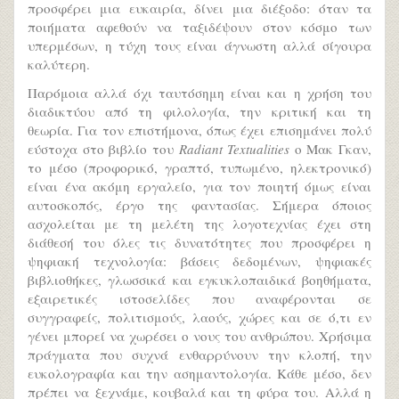
προσφέρει μια ευκαιρία, δίνει μια διέξοδο: όταν τα
ποιήματα αφεθούν να ταξιδέψουν στον κόσμο των
υπερμέσων, η τύχη τους είναι άγνωστη αλλά σίγουρα
καλύτερη.
Παρόμοια αλλά όχι ταυτόσημη είναι και η χρήση του
διαδικτύου από τη φιλολογία, την κριτική και τη
θεωρία. Για τον επιστήμονα, όπως έχει επισημάνει πολύ
εύστοχα στο βιβλίο του
Radiant Textualities
ο Μακ Γκαν,
το μέσο (προφορικό, γραπτό, τυπωμένο, ηλεκτρονικό)
είναι ένα ακόμη εργαλείο, για τον ποιητή όμως είναι
αυτοσκοπός, έργο της φαντασίας. Σήμερα όποιος
ασχολείται με τη μελέτη της λογοτεχνίας έχει στη
διάθεσή του όλες τις δυνατότητες που προσφέρει η
ψηφιακή τεχνολογία: βάσεις δεδομένων, ψηφιακές
βιβλιοθήκες, γλωσσικά και εγκυκλοπαιδικά βοηθήματα,
εξαιρετικές ιστοσελίδες που αναφέρονται σε
συγγραφείς, πολιτισμούς, λαούς, χώρες και σε ό,τι εν
γένει μπορεί να χωρέσει ο νους του ανθρώπου. Χρήσιμα
πράγματα που συχνά ενθαρρύνουν την κλοπή, την
ευκολογραφία και την ασημαντολογία. Κάθε μέσο, δεν
πρέπει να ξεχνάμε, κουβαλά και τη φύρα του. Αλλά η