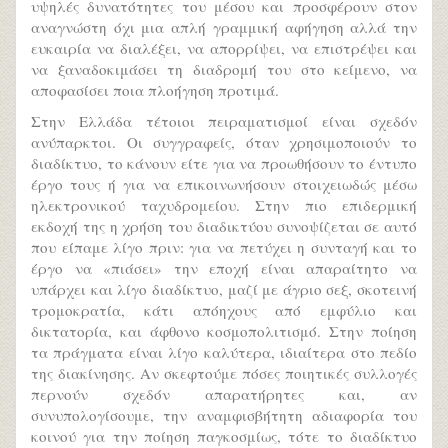
υψηλές δυνατότητες του μέσου και προσφέρουν στον
αναγνώστη όχι μια απλή γραμμική αφήγηση αλλά την
ευκαιρία να διαλέξει, να απορρίψει, να επιστρέψει και
να ξαναδοκιμάσει τη διαδρομή του στο κείμενο, να
αποφασίσει ποια πλοήγηση προτιμά.
Στην Ελλάδα τέτοιοι πειραματισμοί είναι σχεδόν
ανύπαρκτοι. Οι συγγραφείς, όταν χρησιμοποιούν το
διαδίκτυο, το κάνουν είτε για να προωθήσουν το έντυπο
έργο τους ή για να επικοινωνήσουν στοιχειωδώς μέσω
ηλεκτρονικού ταχυδρομείου. Στην πιο επιδερμική
εκδοχή της η χρήση του διαδικτύου συνοψίζεται σε αυτό
που είπαμε λίγο πριν: για να πετύχει η συνταγή και το
έργο να «πιάσει» την εποχή είναι απαραίτητο να
υπάρχει και λίγο διαδίκτυο, μαζί με άγριο σεξ, σκοτεινή
τρομοκρατία, κάτι απόηχους από εμφύλιο και
δικτατορία, και άφθονο κοσμοπολιτισμό. Στην ποίηση
τα πράγματα είναι λίγο καλύτερα, ιδιαίτερα στο πεδίο
της διακίνησης. Αν σκεφτούμε πόσες ποιητικές συλλογές
περνούν σχεδόν απαρατήρητες και, αν
συνυπολογίσουμε, την αναμφισβήτητη αδιαφορία του
κοινού για την ποίηση παγκοσμίως, τότε το διαδίκτυο