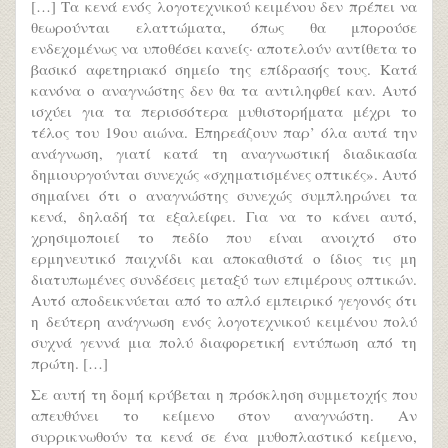
[…] Τα κενά ενός λογοτεχνικού κειμένου δεν πρέπει να
θεωρούνται ελαττώματα, όπως θα μπορούσε
ενδεχομένως να υποθέσει κανείς· αποτελούν αντίθετα το
βασικό αφετηριακό σημείο της επίδρασής τους. Κατά
κανόνα ο αναγνώστης δεν θα τα αντιληφθεί καν. Αυτό
ισχύει για τα περισσότερα μυθιστορήματα μέχρι το
τέλος του 19ου αιώνα. Επηρεάζουν παρ’ όλα αυτά την
ανάγνωση, γιατί κατά τη αναγνωστική διαδικασία
δημιουργούνται συνεχώς «σχηματισμένες οπτικές». Αυτό
σημαίνει ότι ο αναγνώστης συνεχώς συμπληρώνει τα
κενά, δηλαδή τα εξαλείφει. Για να το κάνει αυτό,
χρησιμοποιεί το πεδίο που είναι ανοιχτό στο
ερμηνευτικό παιχνίδι και αποκαθιστά ο ίδιος τις μη
διατυπωμένες συνδέσεις μεταξύ των επιμέρους οπτικών.
Αυτό αποδεικνύεται από το απλό εμπειρικό γεγονός ότι
η δεύτερη ανάγνωση ενός λογοτεχνικού κειμένου πολύ
συχνά γεννά μια πολύ διαφορετική εντύπωση από τη
πρώτη. […]
Σε αυτή τη δομή κρύβεται η πρόσκληση συμμετοχής που
απευθύνει το κείμενο στον αναγνώστη. Αν
συρρικνωθούν τα κενά σε ένα μυθοπλαστικό κείμενο,