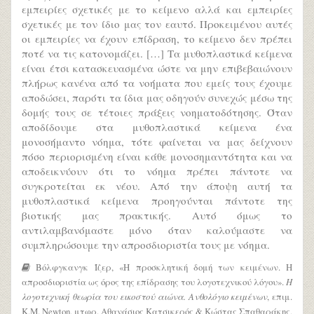
εμπειρίες σχετικές με το κείμενο αλλά και εμπειρίες
σχετικές με τον ίδιο μας τον εαυτό. Προκειμένου αυτές
οι εμπειρίες να έχουν επίδραση, το κείμενο δεν πρέπει
ποτέ να τις κατονομάζει. […] Τα μυθοπλαστικά κείμενα
είναι έτσι κατασκευασμένα ώστε να μην επιβεβαιώνουν
πλήρως κανένα από τα νοήματα που εμείς τους έχουμε
αποδώσει, παρότι τα ίδια μας οδηγούν συνεχώς μέσω της
δομής τους σε τέτοιες πράξεις νοηματοδότησης. Όταν
αποδίδουμε στα μυθοπλαστικά κείμενα ένα
μονοσήμαντο νόημα, τότε φαίνεται να μας δείχνουν
πόσο περιορισμένη είναι κάθε μονοσημαντότητα και να
αποδεικνύουν ότι το νόημα πρέπει πάντοτε να
συγκροτείται εκ νέου. Από την άποψη αυτή τα
μυθοπλαστικά κείμενα προηγούνται πάντοτε της
βιοτικής μας πρακτικής. Αυτό όμως το
αντιλαμβανόμαστε μόνο όταν καλούμαστε να
συμπληρώσουμε την απροσδιοριστία τους με νόημα.
Βόλφγκανγκ Ίζερ, «Η προσκλητική δομή των κειμένων. Η
απροσδιοριστία ως όρος της επίδρασης του λογοτεχνικού λόγου».
Η
λογοτεχνική θεωρία του εικοστού αιώνα. Ανθολόγιο κειμένων
, επιμ.
K.M. Newton, μτφρ. Αθανάσιος Κατσικερός & Κώστας Σπαθαράκης,