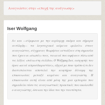
Αναγνώστες στην «εποχή της ανάγνωσης»
Iser Wolfgang
Αν και —σύμφωνα με την κυρίαρχη ακόμα και σήμερα
αντίληψη— τα λογοτεχνικά κείμενα «μιλούν» στους
αναγνώστες, σύγχρονες θεωρήσεις εστιάζουν στη σημασία
που έχουν οι «σιωπές» τους, τα κενά που αφήνουν πίσω από
τις λέξεις «πάνω στη σελίδα». Ο Wolfgang Iser, εισηγητής του
όρου «κενά απροσδιοριστίας», εξηγεί με ποιο τρόπο ό,τι δεν
διατυπώνεται αποτελεί την κινητήριο δύναμη της
επικοινωνίας μεταξύ κειμένου και αναγνώστη. Η
επικοινωνία αυτή είναι από μόνη της μια εμπειρία που
σημαδεύει τόσο τις αναγνωστικές πρακτικές που ακολουθεί
ο αναγνώστης, όσο και την ίδια του την ταυτότητα.