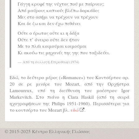
Γάγγη κρυφέ της νύχτας πού με παίρνεις;
Από μαύρους καπνούς βλέπω δορκάδες
Μες στο ασήμι να τρέχουν να τρέχουν
Και δε ζω και δεν έχω πεθάνει
Ούτε ο έρωτας ούτε κι η δόξα
Ούτε τ’ όνειρο ούτε δεν ήταν
Με το πλάι κοιμούμαι κοιμούμαι
Κι ακούω τις μηχανές της γης που ταξιδεύει.
Από τη συλλογή
Ετεροθαλή
(1974)
Εδώ, το δεύτερο μέρος («Romance») του Κοντσέρτου αρ.
20 σε ρε μινόρε του Mozart, από την Ορχήστρα
Lamoureux, υπό τη διεύθυνση του μαέστρου Igor
Markevitch. Στο πιάνο η Clara Haskil (από τη σειρά
ηχογραφήσεων της Philips 1951-1960). Περισσότερα για
το κοντσέρτο του Mozart βλ.
εδώ
.
© 2015-2025 Κέντρο Ελληνικής Γλώσσας