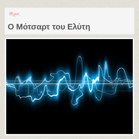
Ήχος
Ο Μότσαρτ του Ελύτη