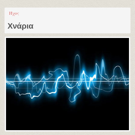
Ήχος
Χνάρια