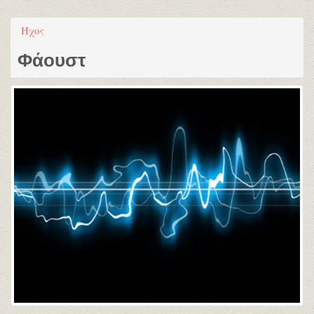
Ήχος
Φάουστ