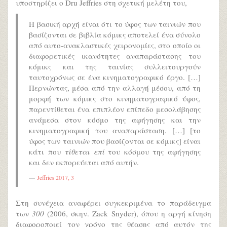
υποστηρίζει ο Dru Jeffries στη σχετική μελέτη του,
Η βασική αρχή είναι ότι το ύφος των ταινιών που
βασίζονται σε βιβλία κόμικς αποτελεί ένα σύνολο
από αυτο-ανακλαστικές χειρονομίες, στο οποίο οι
διαφορετικές ικανότητες αναπαράστασης του
κόμικς και της ταινίας συλλειτουργούν
ταυτοχρόνως σε ένα κινηματογραφικό έργο. […]
Περνώντας, μέσα από την αλλαγή μέσου, από τη
μορφή των κόμικς στο κινηματογραφικό ύφος,
παρεντίθεται ένα επιπλέον επίπεδο μεσολάβησης
ανάμεσα στον κόσμο της αφήγησης και την
κινηματογραφική του αναπαράσταση. […] [το
ύφος των ταινιών που βασίζονται σε κόμικς] είναι
κάτι που
τίθεται επί
του κόσμου της αφήγησης
και δεν εκπορεύεται από αυτήν.
Jeffries 2017, 3
Στη συνέχεια αναφέρει συγκεκριμένα το παράδειγμα
των
300
(2006, σκην. Zack Snyder), όπου η αργή κίνηση
διαφοροποιεί τον χρόνο της θέασης από αυτόν της