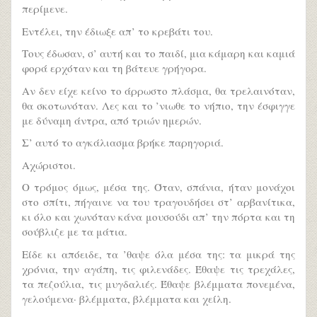
περίμενε.
Εντέλει, την έδιωξε απ’ το κρεβάτι του.
Τους έδωσαν, σ’ αυτή και το παιδί, μια κάμαρη και καμιά
φορά ερχόταν και τη βάτευε γρήγορα.
Αν δεν είχε κείνο το άρρωστο πλάσμα, θα τρελαινόταν,
θα σκοτωνόταν. Λες και το ’νιωθε το νήπιο, την έσφιγγε
με δύναμη άντρα, από τριών ημερών.
Σ’ αυτό το αγκάλιασμα βρήκε παρηγοριά.
Αχώριστοι.
Ο τρόμος όμως, μέσα της. Όταν, σπάνια, ήταν μονάχοι
στο σπίτι, πήγαινε να του τραγουδήσει στ’ αρβανίτικα,
κι όλο και χωνόταν κάνα μουσούδι απ’ την πόρτα και τη
σούβλιζε με τα μάτια.
Είδε κι απόειδε, τα ’θαψε όλα μέσα της: τα μικρά της
χρόνια, την αγάπη, τις φιλενάδες. Έθαψε τις τρεχάλες,
τα πεζούλια, τις μυγδαλιές. Έθαψε βλέμματα πονεμένα,
γελούμενα· βλέμματα, βλέμματα και χείλη.