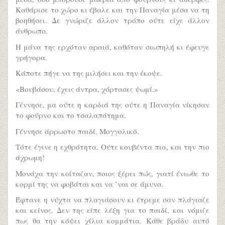
Καθάρισε το χώρο κι έβαλε και την Παναγία μέσα να τη
βοηθήσει. Δε γνώριζε άλλον τρόπο ούτε είχε άλλον
άνθρωπο.
Η μάνα της ερχόταν αραιά, καθόταν σιωπηλή κι έφευγε
γρήγορα.
Κάποτε πήγε να της μιλήσει και την έκοψε.
«Βουβάσου, έχεις άντρα, χόρτασες ψωμί.»
Γέννησε, μα ούτε η καρδιά της ούτε η Παναγία νίκησαν
το φούρνο και το τσαλαπάτημα.
Γέννησε άρρωστο παιδί. Μογγολικό.
Τότε έγινε η εχθρότητα. Ούτε κουβέντα πια, και την πιο
άχρωμη!
Μονάχα την κοίταζαν, ποιος ξέρει πώς, γιατί ένιωθε το
κορμί της να φοβάται και να ’ναι σε άμυνα.
Έφτανε η νύχτα να πλαγιάσουν κι έτρεμε σαν πλάγιαζε
και κείνος. Δεν της είπε λέξη για το παιδί, και νόμιζε
πως θα την κόψει χίλια κομμάτια. Κάθε βράδυ αυτό