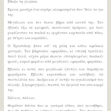
Έθαψε τη γλώσσα.
Έμεινε μονάχα ένα αγρίμι αλαφιασμένο που ’θελε το γιο
της.
Μεγάλωνε και δεν έκανε βήμα από κοντά της. Τον
έβγαζε έξω σε κρυφούς, σκοτεινούς δρόμους, μα τους
μυρίζονταν τα παιδιά κι ερχόνταν κομπανία από πίσω,
με πέτρες και κοροϊδίες.
Ο Χριστάκης ήταν απ’ τη μέση και κάτω αφύσικα
χοντρός. Τον βάφτισαν «φοράδα», κι επειδή τραύλιζε
πολύ ψιλά, νύχτα μέρα άκουγε επιτηδευμένες παιδικές
φωνές, καμιά φορά κι από μεγάλους: «φοράδα, φοράδα».
Έβγαλε κι αυτό, σαν μεγάλωσε ζάντζες και παράξενα
φερσίματα. Έβλεπε κοριτσάκια και κατέβαζε τα
παντελόνια του. Ακόμα και σ’ αυτήν το αγκάλιασμά του
άλλαξε. Στριφογύριζε, πιεστά, τα όργανά του στο κορμί
της.
Πάλευε, πάλευε.
Θυμόταν πάντα που οι γιατροί είπαν, σαν γεννήθηκε,
πως θα πεθάνει σε κάποια «μετεφηβεία». Την περίμενε,