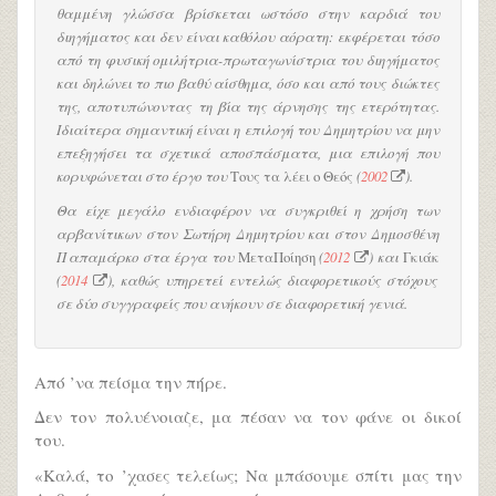
θαμμένη γλώσσα βρίσκεται ωστόσο στην καρδιά του
διηγήματος και δεν είναι καθόλου αόρατη: εκφέρεται τόσο
από τη φυσική ομιλήτρια-πρωταγωνίστρια του διηγήματος
και δηλώνει το πιο βαθύ αίσθημα, όσο και από τους διώκτες
της, αποτυπώνοντας τη βία της άρνησης της ετερότητας.
Ιδιαίτερα σημαντική είναι η επιλογή του Δημητρίου να μην
επεξηγήσει τα σχετικά αποσπάσματα, μια επιλογή που
κορυφώνεται στο έργο του
Τους τα λέει ο Θεός
(
2002
).
Θα είχε μεγάλο ενδιαφέρον να συγκριθεί η χρήση των
αρβανίτικων στον Σωτήρη Δημητρίου και στον Δημοσθένη
Παπαμάρκο στα έργα του
ΜεταΠοίηση
(
2012
) και
Γκιάκ
(
2014
), καθώς υπηρετεί εντελώς διαφορετικούς στόχους
σε δύο συγγραφείς που ανήκουν σε διαφορετική γενιά.
Από ’να πείσμα την πήρε.
Δεν τον πολυένοιαζε, μα πέσαν να τον φάνε οι δικοί
του.
«Καλά, το ’χασες τελείως; Να μπάσουμε σπίτι μας την