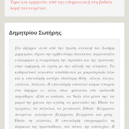
Ύφος και ερμηνεία: από την επιφανειακή στη βαθεία
δομή του κειμένου
Δημητρίου Σωτήρης
Στο διήγημα αυτό από την πρώτη συλλογή του Σωτήρη
Δημητρίου, πέραν της αρβανίτικης διαλέκτου, παρουσιάζει
ενδιαφέρον η συγκρότηση της περιόδου και της πρότασης
στην αφήγηση, σε σχέση με την εξέλιξη της ιστορίας. Τα
καθοριστικά γεγονότα αποδίδονται με μικροπερίοδο λόγο
και η επανάληψη κατέχει ιδιαίτερη θέση: «έλεγε, έλεγε»,
«πάλευε, πάλευε». Η επανάληψη αποτελεί καίριο στοιχείο
στο διήγημα εν γένει, όπως φαίνεται στο ακόλουθο
παράθεμα: «Είδε κι απόειδε, τα
’θαψε
όλα μέσα της: τα
μικρά της χρόνια, την αγάπη, τις φιλενάδες της.
Έθαψε
τις
τρεχάλες, τα πεζούλια, τις μυγδαλιές. Έθαψε
βλέμματα
πονεμένα, γελούμενα∙
βλέμματα
,
βλέμματα
και χείλη.
Έθαψε
τη γλώσσα». Η επανάληψη υπογραμμίζει τη
διάρκεια της προσπάθειας, του πόνου, της αποτυχίας. Η