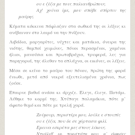
ου ε ζέζα με τους παλιανθρώπους.
Αχ! χούνα ίμε, μου σπόβε σπίρτιν της
μαύρης.
Κύματα κόκκινα πάφλαζαν στα σωθικά της οι λέξεις κι
ανέβαιναν στο λαιμό να την πνίξουν.
Λιβάδια, μαργαρίτες, νύχτες και ματάκια, όνειρα της
νιότης, θαμποί χειμώνες, πόνοι περασμένοι, χαμένοι
ήλιοι, μανούσια και πρωτοβρόχια, τρυφερά, λες για
παρηγοριά, της άλεθαν τα σπλάχνα, οι εικόνες, οι λέξεις.
Μέσα σε κείνο το μαύρο του πόνου, πρώτη της φορά
ένιωθε, μετά από νεκρά εξευτελισμένα χρόνια, πως
ζούσε.
Έπαιρνε βαθιά ανάσα κι άρχιζε. Έλεγε, έλεγε. Ποτάμι.
Λύθηκε το κορμί της. Χτύπαγε παλαμάκια, πότε μ’
άφατο θυμό και πότε με τρελή χαρά.
Ζούμουρ, περιστέρι μου, λούλε ε στουπίς
ου ε ζέζα, που δε σε χόρτασα φιλί.
Έμεινα εσκρέτα μες στους λύκους.
Ντιάλιθ’ ιμ, προστάτη μου, μ’ άφησες