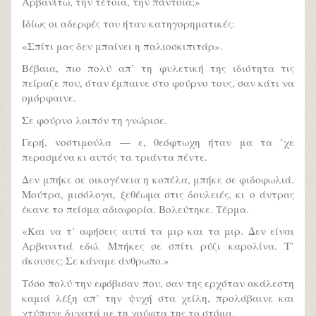
Αρβανίτω, την τέτοια, την πάντοια;»
Ιδίως οι αδερφές του ήταν κατηγορηματικές:
«Σπίτι μας δεν μπαίνει η παλιοσκιπιτάρ».
Βέβαια, πιο πολύ απ’ τη φυλετική της ιδιότητα τις
πείραζε που, όταν έμπαινε στο φούρνο τους, σαν κάτι να
ομόρφαινε.
Σε φούρνο λοιπόν τη γνώρισε.
Γερή, νοστιμούλα — ε, θεόφτωχη ήταν μα τα ’χε
περασμένα κι αυτός τα τριάντα πέντε.
Δεν μπήκε σε οικογένεια η κοπέλα, μπήκε σε φιδοφωλιά.
Μούτρα, μισόλογα, ξεθέωμα στις δουλειές, κι ο άντρας
έκανε το πείσμα αδιαφορία. Βολεύτηκε. Τέρμα.
«Και να τ’ αφήσεις αυτά τα μιρ και τα μιρ. Δεν είναι
Αρβανιτιά εδώ. Μπήκες σε σπίτι ρύζι καρολίνα. Τ’
άκουσες; Σε κάναμε άνθρωπο.»
Τόσο πολύ την εφόβισαν που, σαν της ερχόταν ακάλεστη
καμιά λέξη απ’ την ψυχή στα χείλη, προλάβαινε και
χτύπαγε δυνατά με τη χούφτα της το στόμα.