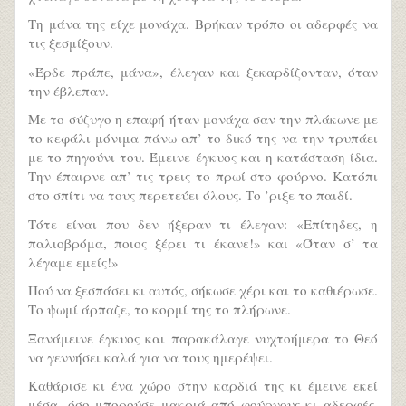
Τη μάνα της είχε μονάχα. Βρήκαν τρόπο οι αδερφές να
τις ξεσμίξουν.
«Έρδε πράπε, μάνα», έλεγαν και ξεκαρδίζονταν, όταν
την έβλεπαν.
Με το σύζυγο η επαφή ήταν μονάχα σαν την πλάκωνε με
το κεφάλι μόνιμα πάνω απ’ το δικό της να την τρυπάει
με το πηγούνι του. Έμεινε έγκυος και η κατάσταση ίδια.
Την έπαιρνε απ’ τις τρεις το πρωί στο φούρνο. Κατόπι
στο σπίτι να τους περετεύει όλους. Το ’ριξε το παιδί.
Τότε είναι που δεν ήξεραν τι έλεγαν: «Επίτηδες, η
παλιοβρόμα, ποιος ξέρει τι έκανε!» και «Όταν σ’ τα
λέγαμε εμείς!»
Πού να ξεσπάσει κι αυτός, σήκωσε χέρι και το καθιέρωσε.
Το ψωμί άρπαζε, το κορμί της το πλήρωνε.
Ξανάμεινε έγκυος και παρακάλαγε νυχτοήμερα το Θεό
να γεννήσει καλά για να τους ημερέψει.
Καθάρισε κι ένα χώρο στην καρδιά της κι έμεινε εκεί
μέσα, όσο μπορούσε μακριά από φούρνους κι αδερφές.