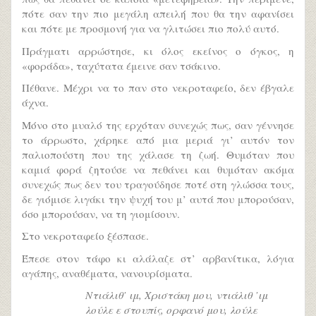
πότε σαν την πιο μεγάλη απειλή που θα την αφανίσει
και πότε με προσμονή για να γλιτώσει πιο πολύ αυτό.
Πράγματι αρρώστησε, κι όλος εκείνος ο όγκος, η
«φοράδα», ταχύτατα έμεινε σαν τσάκινο.
Πέθανε. Μέχρι να το παν στο νεκροταφείο, δεν έβγαλε
άχνα.
Μόνο στο μυαλό της ερχόταν συνεχώς πως, σαν γέννησε
το άρρωστο, χάρηκε από μια μεριά γι’ αυτόν τον
παλιοπούστη που της χάλασε τη ζωή. Θυμόταν που
καμιά φορά ζητούσε να πεθάνει και θυμόταν ακόμα
συνεχώς πως δεν του τραγούδησε ποτέ στη γλώσσα τους,
δε γιόμισε λιγάκι την ψυχή του μ’ αυτά που μπορούσαν,
όσο μπορούσαν, να τη γιομίσουν.
Στο νεκροταφείο ξέσπασε.
Έπεσε στον τάφο κι αλάλαζε στ’ αρβανίτικα, λόγια
αγάπης, αναθέματα, νανουρίσματα.
Ντιάλιθ’ ιμ, Χριστάκη μου, ντιάλιθ ’ιμ
λούλε ε στουπίς, ορφανό μου, λούλε