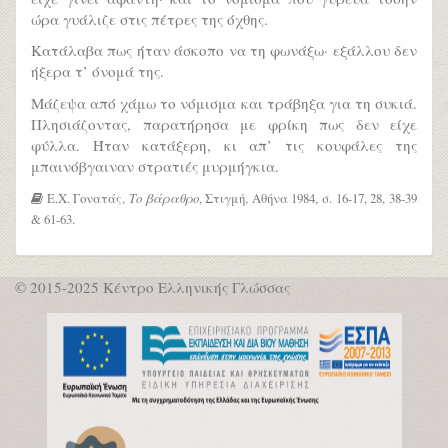
ώρα γυάλιζε στις πέτρες της όχθης.
Κατάλαβα πως ήταν άσκοπο να τη φωνάξω· εξάλλου δεν
ήξερα τ’ όνομά της.
Μάζεψα από χάμω το νόμισμα και τράβηξα για τη συκιά.
Πλησιάζοντας, παρατήρησα με φρίκη πως δεν είχε
φύλλα. Ήταν κατάξερη, κι απ’ τις κουφάλες της
μπαινόβγαιναν στρατιές μυρμήγκια.
Ε.Χ. Γονατάς,
Το βάραθρο
, Στιγμή, Αθήνα 1984, σ. 16-17, 28, 38-39
& 61-63.
© 2015-2025 Κέντρο Ελληνικής Γλώσσας