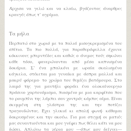
Άρχισα να γελώ και να κλαίω, βγάζοντας άναρθρες
κραυγές όπως τ’ αγρίμια.
Τα μήλα
Περπατώ στο χωριό με τα παλιά μισογκρεμισμένα του
σπίτια. Τα πιο πολλά, για παραθυρόφυλλα έχουνε
κόκκινους μπερντέδες και καθώς ο άνεμος τούς σηκώνει
κάθε τόσο, φανερώνονται από μέσα καπνισμένα
δοκάρια. Σ’ ένα μπαλκόνι με ωραία σκαλισμένα
κάγκελα, στέκεται μια γυναίκα με άσπρα μαλλιά και
μακρύ φόρεμα· το χρώμα του θυμίζει βατόμουρα. Στο
λαιμό της για μαντήλι φοράει ένα ολοκαίνουργιο
πράσινο χαρτονόμισμα, πιασμένο με μια καρφίτσα που
το ρουμπίνι της λάμπει σαν χοντρός κόμπος αίμα. Είναι
σκυμμένη στη γλάστρα της και την ποτίζει
τραγουδώντας. Έχει γλυκιά κι απαλή φωνή· κάθομαι
δακρυσμένος και την ακούω. Για μια στιγμή οι ματιές
μας συναντιούνται και μου γνέφει πως θέλει κάτι να μου
δώσει. Απλώνω τα χέρια μου —όπως μου δείχνει—