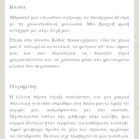
Ικεσία
Μπροστά μου υψωνόταν αγέρωχο, το πανάρχαιο δέντρο
με τη χαλκοπράσινη φυλλωσιά. Μια βραχνή φωνή
αντήχησε μες στην ψυχή μου.
Έπεσα στα γόνατα. Καθώς προσευχόμουν, είδα τα χέρια
μου τ’ απλωμένα ικετευτικά, να φεύγουν απ’ τους ώμους
μου και σαν περιστέρια να περνούν ψηλά
φτερουγίζοντας και να χάνονται μέσα στα φουντωμένα
κλαδιά που σκιρτούσαν.
Ο ερημίτης
Η ξύλινη πόρτα έτριξε ανοίγοντας, και μια μακριά
πάλλευκη γενειάδα στρώθηκε στα πόδια μας κι έφεξε τις
μορφές μας, αστράφτοντας μες στο σκοτάδι.
Περπατώντας επάνω της, μπήκαμε στην καλύβα. Δυο
κορμοί δέντρων ήταν γερμένοι, για καθίσματα, καταγής.
Αφού φιλήσαμε πρώτα το χέρι του γέροντα, αρχίσαμε
να γδυνόμαστε. Εκείνος είχε τραβηχτεί σε μια γωνιά και,