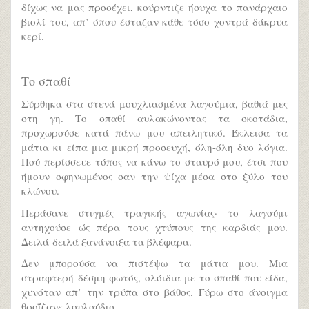
δίχως να μας προσέχει, κούρντιζε ήσυχα το πανάρχαιο
βιολί του, απ’ όπου έσταζαν κάθε τόσο χοντρά δάκρυα
κερί.
Το σπαθί
Σύρθηκα στα στενά μουχλιασμένα λαγούμια, βαθιά μες
στη γη. Το σπαθί αυλακώνοντας τα σκοτάδια,
προχωρούσε κατά πάνω μου απειλητικό. Έκλεισα τα
μάτια κι είπα μια μικρή προσευχή, όλη-όλη δυο λόγια.
Πού περίσσευε τόπος να κάνω το σταυρό μου, έτσι που
ήμουν σφηνωμένος σαν την ψίχα μέσα στο ξύλο του
κλώνου.
Περάσανε στιγμές τραγικής αγωνίας· το λαγούμι
αντηχούσε ώς πέρα τους χτύπους της καρδιάς μου.
Δειλά-δειλά ξανάνοιξα τα βλέφαρα.
Δεν μπορούσα να πιστέψω τα μάτια μου. Μια
στραφτερή δέσμη φωτός, ολόιδια με το σπαθί που είδα,
χυνόταν απ’ την τρύπα στο βάθος. Γύρω στο άνοιγμα
θροΐζανε λουλούδια.