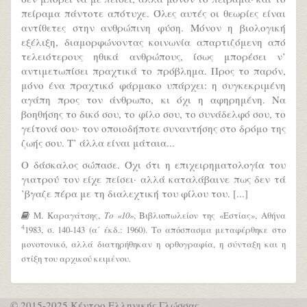
πείραμα πάντοτε απότυχε. Όλες αυτές οι θεωρίες είναι
αντίθετες στην ανθρώπινη φύση. Μόνον η βιολογική
εξέλιξη, διαμορφώνοντας κοινωνία απαρτιζόμενη από
τελειότερους ηθικά ανθρώπους, ίσως μπορέσει ν’
αντιμετωπίσει πραχτικά το πρόβλημα. Προς το παρόν,
μόνο ένα πραχτικό φάρμακο υπάρχει: η συγκεκριμένη
αγάπη προς τον άνθρωπο, κι όχι η αφηρημένη. Να
βοηθήσης το δικό σου, το φίλο σου, το συνάδελφό σου, το
γείτονά σου· τον οποιοδήποτε συναντήσης στο δρόμο της
ζωής σου. Τ’ άλλα είναι μάταια...
Ο δάσκαλος σώπασε. Όχι ότι η επιχειρηματολογία του
γιατρού τον είχε πείσει· αλλά καταλάβαινε πως δεν τά
’βγαζε πέρα με τη διαλεχτική του φίλου του. [...]
Μ. Καραγάτσης,
Το «10»
, Βιβλιοπωλείον της «Εστίας», Αθήνα
4
1983, σ. 140-143 (α΄ έκδ.: 1960). Το απόσπασμα μεταφέρθηκε στο
μονοτονικό, αλλά διατηρήθηκαν η ορθογραφία, η σύνταξη και η
στίξη του αρχικού κειμένου.
© 2015-2025 Κέντρο Ελληνικής Γλώσσας