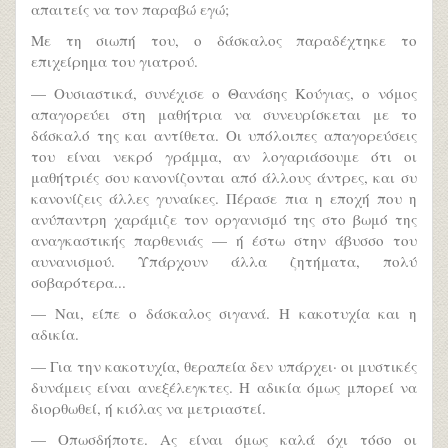
απαιτείς να τον παραβώ εγώ;
Με τη σιωπή του, ο δάσκαλος παραδέχτηκε το
επιχείρημα του γιατρού.
— Ουσιαστικά, συνέχισε ο Θανάσης Κούγιας, ο νόμος
απαγορεύει στη μαθήτρια να συνευρίσκεται με το
δάσκαλό της και αντίθετα. Οι υπόλοιπες απαγορεύσεις
του είναι νεκρό γράμμα, αν λογαριάσουμε ότι οι
μαθήτριές σου κανονίζονται από άλλους άντρες, και συ
κανονίζεις άλλες γυναίκες. Πέρασε πια η εποχή που η
ανύπαντρη χαράμιζε τον οργανισμό της στο βωμό της
αναγκαστικής παρθενιάς — ή έστω στην άβυσσο του
αυνανισμού. Υπάρχουν άλλα ζητήματα, πολύ
σοβαρότερα...
— Ναι, είπε ο δάσκαλος σιγανά. Η κακοτυχία και η
αδικία.
— Για την κακοτυχία, θεραπεία δεν υπάρχει· οι μυστικές
δυνάμεις είναι ανεξέλεγκτες. Η αδικία όμως μπορεί να
διορθωθεί, ή κιόλας να μετριαστεί.
— Οπωσδήποτε. Ας είναι όμως καλά όχι τόσο οι