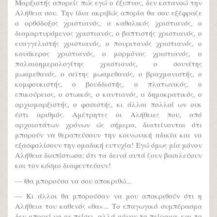
Μαρξιστής απορείς πώς εγώ ο έξυπνος, δεν κατανοώ την
Αλήθεια σου. Την ίδια ακριβώς απορία θα σου εξέφραζε
ο ορθόδοξος χριστιανός, ο καθολικός χριστιανός, ο
διαμαρτυρόμενος χριστιανός, ο βαπτιστής χριστιανός, ο
ευαγγελιστής χριστιανός, ο πουριτανός χριστιανός, ο
κουάκερος χριστιανός, ο μορμόνος χριστιανός, ο
παλαιοημερολογίτης χριστιανός, ο σουνίτης
μωαμεθανός, ο σεϊτης μωαμεθανός, ο βραχμανιστής, ο
κομφουκιστής, ο βουδδιστής, ο πλατωνικός, ο
επικούρειος, ο στωικός, ο καντιανός, ο δημοκρατικός, ο
αρχιομαρξιστής, ο φασιστής, κι άλλοι πολλοί ων ουκ
έστι αριθμός. Αμέτρητες οι Αλήθειες που, από
αρχαιοτάτων χρόνων ώς σήμερα, διατείνονται ότι
μπορούν να θεραπεύσουν την κοινωνική αδικία και να
εξασφαλίσουν την ομαδική ευτυχία! Εγώ όμως μία μόνον
Αλήθεια διαπίστωσα: ότι τα δεινά αυτά ζουν βασιλεύουν
και τον κόσμο διαφεντεύουν!
— Θα μπορούσα να σου αποκριθώ...
— Κι άλλοι θα μπορούσαν να μου αποκριθούν ότι η
Αλήθεια του καθενός «θα»... Το επαγωγικό συμπέρασμα
δεν μπορεί να με πείσει, αλλά μόνον το πείραμα· και το