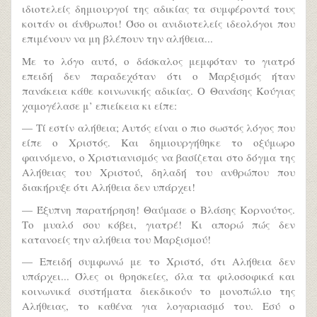
ιδιοτελείς δημιουργοί της αδικίας τα συμφέροντά τους
κοιτάν οι άνθρωποι! Όσο οι ανιδιοτελείς ιδεολόγοι που
επιμένουν να μη βλέπουν την αλήθεια...
Με το λόγο αυτό, ο δάσκαλος μεμφόταν το γιατρό
επειδή δεν παραδεχόταν ότι ο Μαρξισμός ήταν
πανάκεια κάθε κοινωνικής αδικίας. Ο Θανάσης Κούγιας
χαμογέλασε μ’ επιείκεια κι είπε:
— Τί εστίν αλήθεια; Αυτός είναι ο πιο σωστός λόγος που
είπε ο Χριστός. Και δημιουργήθηκε το οξύμωρο
φαινόμενο, ο Χριστιανισμός να βασίζεται στο δόγμα της
Αλήθειας του Χριστού, δηλαδή του ανθρώπου που
διακήρυξε ότι Αλήθεια δεν υπάρχει!
— Έξυπνη παρατήρηση! Θαύμασε ο Βλάσης Κορνούτος.
Το μυαλό σου κόβει, γιατρέ! Κι απορώ πώς δεν
κατανοείς την αλήθεια του Μαρξισμού!
— Επειδή συμφωνώ με το Χριστό, ότι Αλήθεια δεν
υπάρχει... Όλες οι θρησκείες, όλα τα φιλοσοφικά και
κοινωνικά συστήματα διεκδικούν το μονοπώλιο της
Αλήθειας, το καθένα για λογαριασμό του. Εσύ ο