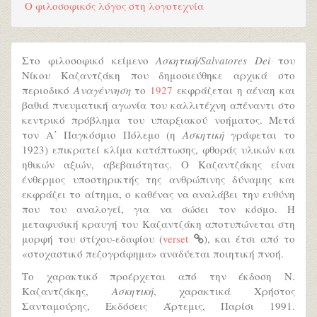
Ο φιλοσοφικός λόγος στη λογοτεχνία
Στο φιλοσοφικό κείμενο
Ασκητική/Salvatores Dei
του
Νίκου Καζαντζάκη που δημοσιεύθηκε αρχικά στο
περιοδικό
Αναγέννηση
το
1927
εκφράζεται η αέναη και
βαθιά πνευματική αγωνία του καλλιτέχνη απέναντι στο
κεντρικό πρόβλημα του υπαρξιακού νοήματος. Μετά
τον Α΄ Παγκόσμιο Πόλεμο (η
Ασκητική
γράφεται το
1923) επικρατεί κλίμα κατάπτωσης, φθοράς υλικών και
ηθικών αξιών, αβεβαιότητας. Ο Καζαντζάκης είναι
ένθερμος υποστηρικτής της ανθρώπινης δύναμης και
εκφράζει το αίτημα, ο καθένας να αναλάβει την ευθύνη
που του αναλογεί, για να σώσει τον κόσμο. Η
μεταφυσική κραυγή του Καζαντζάκη αποτυπώνεται στη
μορφή του στίχου-εδαφίου (
verset
), και έτσι από το
«στοχαστικό πεζογράφημα» αναδύεται ποιητική πνοή.
Το χαρακτικό προέρχεται από την έκδοση Ν.
Καζαντζάκης,
Ασκητική
, χαρακτικά Χρήστος
Σανταμούρης, Εκδόσεις Άρτεμις, Παρίσι 1991.