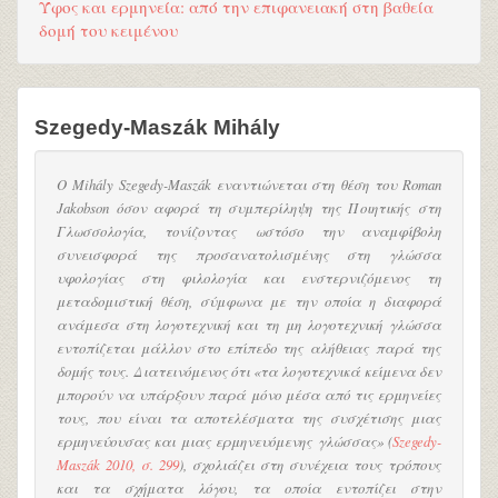
Ύφος και ερμηνεία: από την επιφανειακή στη βαθεία
δομή του κειμένου
Szegedy-Maszák Mihály
Ο Mihály Szegedy-Maszák εναντιώνεται στη θέση του Roman
Jakobson όσον αφορά τη συμπερίληψη της Ποιητικής στη
Γλωσσολογία, τονίζοντας ωστόσο την αναμφίβολη
συνεισφορά της προσανατολισμένης στη γλώσσα
υφολογίας στη φιλολογία και ενστερνιζόμενος τη
μεταδομιστική θέση, σύμφωνα με την οποία η διαφορά
ανάμεσα στη λογοτεχνική και τη μη λογοτεχνική γλώσσα
εντοπίζεται μάλλον στο επίπεδο της αλήθειας παρά της
δομής τους. Διατεινόμενος ότι «τα λογοτεχνικά κείμενα δεν
μπορούν να υπάρξουν παρά μόνο μέσα από τις ερμηνείες
τους, που είναι τα αποτελέσματα της συσχέτισης μιας
ερμηνεύουσας και μιας ερμηνευόμενης γλώσσας» (
Szegedy-
Maszák 2010, σ. 299
), σχολιάζει στη συνέχεια τους τρόπους
και τα σχήματα λόγου, τα οποία εντοπίζει στην