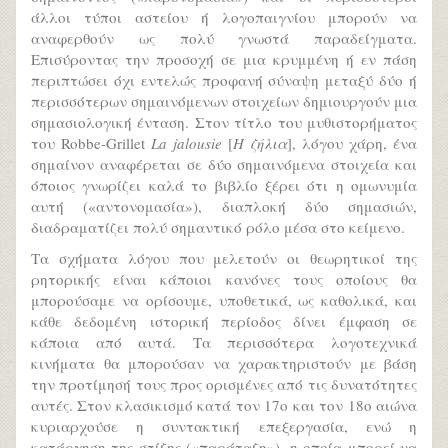
άλλοι τύποι αστείου ή λογοπαιγνίου μπορούν να
αναφερθούν ως πολύ γνωστά παραδείγματα.
Επισύροντας την προσοχή σε μια κρυμμένη ή εν πάση
περιπτώσει όχι εντελώς προφανή σύναψη μεταξύ δύο ή
περισσότερων σημαινόμενων στοιχείων δημιουργούν μια
σημασιολογική ένταση. Στον τίτλο του μυθιστορήματος
του Robbe-Grillet
La jalousie
[
Η ζήλια
], λόγου χάρη, ένα
σημαίνον αναφέρεται σε δύο σημαινόμενα στοιχεία και
όποιος γνωρίζει καλά το βιβλίο ξέρει ότι η ομωνυμία
αυτή («αντονομασία»), διαπλοκή δύο σημασιών,
διαδραματίζει πολύ σημαντικό ρόλο μέσα στο κείμενο.
Τα σχήματα λόγου που μελετούν οι θεωρητικοί της
ρητορικής είναι κάποιοι κανόνες τους οποίους θα
μπορούσαμε να ορίσουμε, υποθετικά, ως καθολικά, και
κάθε δεδομένη ιστορική περίοδος δίνει έμφαση σε
κάποια από αυτά. Τα περισσότερα λογοτεχνικά
κινήματα θα μπορούσαν να χαρακτηριστούν με βάση
την προτίμησή τους προς ορισμένες από τις δυνατότητες
αυτές. Στον κλασικισμό κατά τον 17ο και τον 18ο αιώνα
κυριαρχούσε η συντακτική επεξεργασία, ενώ η
κατάργηση της στίξης («παράταξη»), η οποία μπορεί να