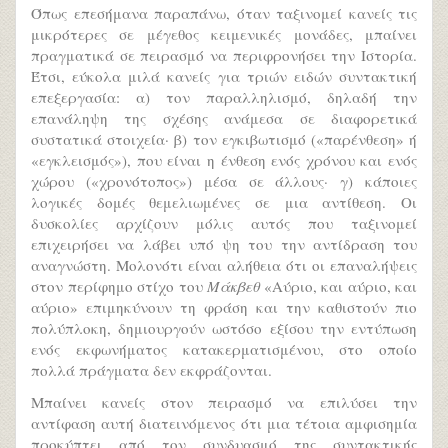
Όπως επεσήμανα παραπάνω, όταν ταξινομεί κανείς τις
μικρότερες σε μέγεθος κειμενικές μονάδες, μπαίνει
πραγματικά σε πειρασμό να περιφρονήσει την Ιστορία.
Έτσι, εύκολα μιλά κανείς για τριών ειδών συντακτική
επεξεργασία: α) τον παραλληλισμό, δηλαδή την
επανάληψη της σχέσης ανάμεσα σε διαφορετικά
συστατικά στοιχεία· β) τον εγκιβωτισμό («παρένθεση» ή
«εγκλεισμός»), που είναι η ένθεση ενός χρόνου και ενός
χώρου («χρονότοπος») μέσα σε άλλους· γ) κάποιες
λογικές δομές θεμελιωμένες σε μια αντίθεση. Οι
δυσκολίες αρχίζουν μόλις αυτός που ταξινομεί
επιχειρήσει να λάβει υπό ψη του την αντίδραση του
αναγνώστη. Μολονότι είναι αλήθεια ότι οι επαναλήψεις
στον περίφημο στίχο του
Μάκβεθ
«Αύριο, και αύριο, και
αύριο» επιμηκύνουν τη φράση και την καθιστούν πιο
πολύπλοκη, δημιουργούν ωστόσο εξίσου την εντύπωση
ενός εκφωνήματος κατακερματισμένου, στο οποίο
πολλά πράγματα δεν εκφράζονται.
Μπαίνει κανείς στον πειρασμό να επιλύσει την
αντίφαση αυτή διατεινόμενος ότι μια τέτοια αμφισημία
προκύπτει από τον συνδυασμό της συντακτικής