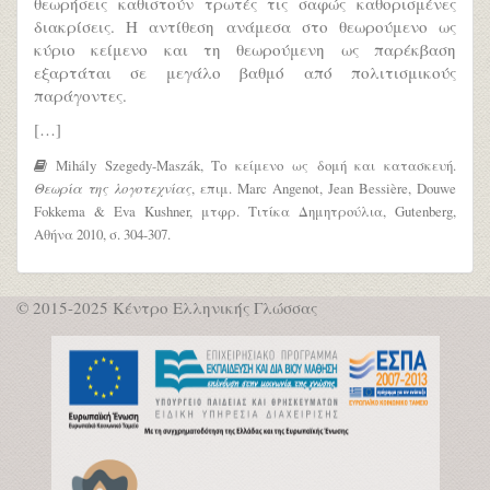
θεωρήσεις καθιστούν τρωτές τις σαφώς καθορισμένες
διακρίσεις. Η αντίθεση ανάμεσα στο θεωρούμενο ως
κύριο κείμενο και τη θεωρούμενη ως παρέκβαση
εξαρτάται σε μεγάλο βαθμό από πολιτισμικούς
παράγοντες.
[…]
Mihály Szegedy-Maszák, Το κείμενο ως δομή και κατασκευή.
Θεωρία της λογοτεχνίας
, επιμ. Marc Angenot, Jean Bessière, Douwe
Fokkema & Eva Kushner, μτφρ. Τιτίκα Δημητρούλια, Gutenberg,
Αθήνα 2010, σ. 304-307.
© 2015-2025 Κέντρο Ελληνικής Γλώσσας