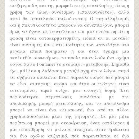
επεξεργασίας και της μορφολογικής επανάληψης, όπως η
χρήση των ίδιων συνδέσμων («πολυσύνδετο»), αλλά
αυτό θα αποτελούσε απλούστευση. Ο παραλληλισμός
και η πολυπλοκότητα μπορούν να συνυπάρξουν, μπορεί
όμως να έχουν ως αποτέλεσμα και μια εντύπωση ότι η
φράση είναι κατακερματισμένη, ειδικά αν οι μονάδες
είναι σύντομες, όπως στις ενότητες των
καταλόγων
στα
μεγάλα επικά ποιήματα· ή και όταν έχουμε μια
ακολουθία συνωνύμων, τα οποία αποτελούν ένα σχήμα
λόγου που ο Fontanier το ονομάζει «μεταβολή». Σημασία
έχει μάλλον η διάδραση μεταξύ σχημάτων λόγου παρά
τα σχήματα καθαυτά. Ένας παραλληλισμός δεν μπορεί
να είναι αυτάρκης, ακόμα και όταν οι ενότητες είναι
εκτεταμένες, αφού ενέχει μια ανοιχτή δομή. Στις
περισσότερες περιπτώσεις συνδέεται με την
αποσιώπηση, μορφή μετατόπισης, και το αποτέλεσμα
μπορεί να είναι ένα κλιμακωτό, ένα από τα πλέον
χρησιμοποιούμενα μέσα της ρητορικής. Σε μία μόνο
περίπτωση μπορεί μια συσσώρευση, ένας κατάλογος ή
μια απαρίθμηση να μείνουν ανοιχτοί, όταν πρόκειται
για ένα σχόλιο αυξητικό, που παρεντίθεται σε ένα