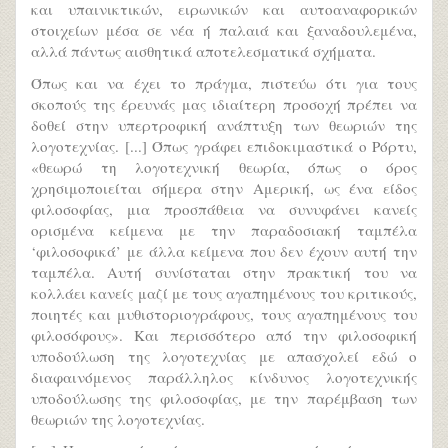
και υπαινικτικών, ειρωνικών και αυτοαναφο­ρικών
στοιχείων μέσα σε νέα ή παλαιά και ξαναδου­λε­μένα,
αλλά πάντως αισθητικά αποτελεσματικά σχήμα­τα.
Όπως και να έχει το πράγμα, πιστεύω ότι για τους
σκοπούς της έρευνάς μας ιδιαίτερη προσοχή πρέπει να
δοθεί στην υπερτροφική ανάπτυξη των θεωριών της
λογοτεχνίας. [...] Όπως γράφει επιδοκιμαστικά ο Ρόρτυ,
«θεωρώ τη λογοτεχνική θεωρία, όπως ο όρος
χρησιμοποιείται σήμερα στην Αμερική, ως ένα είδος
φιλοσοφίας, μια προσπάθεια να συνυφάνει κανείς
ορισμένα κείμενα με την παραδοσιακή ταμπέλα
‘φιλοσοφικά’ με άλλα κείμενα που δεν έχουν αυτή την
ταμπέλα. Αυτή συνίσταται στην πρακτική του να
κολλάει κανείς μαζί με τους αγαπημένους του κριτικούς,
ποιητές και μυθιστοριογράφους, τους αγαπη­μένους του
φιλοσόφους». Και περισσότερο από την φιλοσοφική
υποδούλωση της λογοτεχνίας με απασχολεί εδώ ο
διαφαινό­μενος παράλληλος κίνδυνος λογοτεχνικής
υποδούλωσης της φιλοσοφίας, με την παρέμβαση των
θεωριών της λογοτεχνίας.