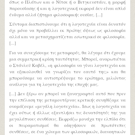
όπως ο Πλάτων και ο Νίτσε ή ο Βιτγκενστάιν, η μορφή
παρουσίασης ή και η λογοτεχνική εκφορά δεν είναι απλό
ένδυμα αλλά ζήτημα φιλοσοφικής ουσίας. [...]
Σύντομα διαπιστώνουμε ότι η λογοτεχνία είναι δυνατόν
όχι μόνο να προβάλλει εκ πρώτης όψεως ως φιλοσοφία
αλλά και να μετασχηματίζεται
εσωτερικά
σε φιλοσοφία.
[...]
Για να συνεχίσουμε τις μεταφορές, θα λέγαμε ότι έχουμε
μια συμμετρική κρίση ταυτότητας. Μπορεί, αναρωτιέται
ο Στάνλεϋ Καβέλ, «η φιλοσοφία να γίνει λογοτεχνία και
να εξακολουθεί να γνωρίζει τον εαυτό της;» και θα
μπορούσαμε να αντιστρέψουμε το ερώτημα, μιλώντας
ανάλογα για τη λογοτεχνία της εποχής μας.
[...] Δεν ξέρω αν μπορεί να ξαναγραφτεί αυτό που πριν
την επέλαση της μεταμοντέρνας κριτικής συνηθίζαμε να
ονομάζουμε «μεγάλη λογοτεχνία». Ίσως η λογοτεχνία να
έχει ούτως ή άλλως εξαντλήσει τις δυνατότητές της για
μεγαλόπνοες συνθέσεις. Εκφράζω μονάχα την ελπίδα ότι
οι πειραματισμοί θα οδηγήσουν σε πρωτότυπες
συνθέσεις, σε ένα χώνεμα των φιλοσοφικών, διανοητικών