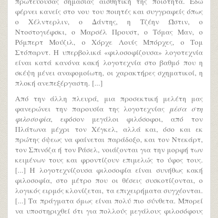
πρωτεύουσας σημασίας αισθητική της ποιότητα. Εδώ
φέρνει κανείς στο νου του ποιητές και συγγραφείς όπως
ο Χέλντερλιν, ο Δάντης, η Τζέην Ώστιν, ο
Ντοστογιέφσκι, ο Μαρσέλ Προυστ, ο Τόμας Μαν, ο
Ρόμπερτ Μούζιλ, ο Χόρχε Λουίς Μπόρχες, ο Τομ
Στόπαρντ. Η υπερβολικά «φιλοσο­φίζουσα» λογοτεχνία
είναι κατά κανόνα κακή λογοτεχνία στο βαθμό που η
σκέψη μένει αναφομοίωτη, οι χαρακτήρες σχηματικοί, η
πλοκή ανεπεξέργαστη. [...]
Από την άλλη πλευρά, μια προσεκτική μελέτη μας
φανερώνει την παρουσία της λογοτεχνίας
μέσα στη
φιλοσοφία
, εφόσον μεγάλοι φιλόσοφοι, από τον
Πλάτωνα μέχρι τον Χέγκελ, αλλά και, όσο και εκ
πρώτης όψεως να φαίνεται παράδοξο, και τον Ντεκάρτ,
τον Σπινόζα ή τον Ράσελ, νοιάζονται για την μορφή των
κειμένων τους και φροντίζουν επιμελώς το ύφος τους.
[...] Η λογοτεχνίζουσα φιλοσοφία είναι συνήθως κακή
φιλοσοφία, στο μέτρο που οι θέσεις συσκοτίζονται, ο
λογικός ειρμός κλονίζεται, τα επιχειρήματα συγχέονται.
[...] Τα πράγματα όμως είναι πολύ πιο σύνθετα. Μπορεί
να υποστηριχθεί ότι για πολλούς μεγάλους φιλοσόφους