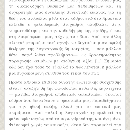
τη δικαιολόγηση βασικών μας πεποιθήσεων και τη
συγκρότηση μιας συνολικής συνεκτικής εικόνας, για τη
θέση του ανθρώπου μέσα στον κόσμο, ενώ στο πρακτικό
επίπεδο ο φιλοσοφικός στοχασμός αποβλέπει στην
νοηματοδότηση και την καθοδήγηση της πράξης, ή και
στη διαμόρφωση μιας τέχνης του βίου. Από την άλλη
πλευρά μπορούμε κατ’ αρχήν να δεχτούμε μιαν αφελή
θεώρηση της λογοτεχνικής δημιουργίας, —που μάλλον
θέτει παρά λύνει προβλήματα—, ως δραστηριότητας
παραγωγής κειμένων με αισθητική αξία. [...] Σημασία
εδώ δεν έχει τόσο το
τί
αλλά το
πώς
λέγεται, ή μάλλον
μια συγκεκριμένη
σύνθεση
του
τί
και του
πώς
.
Πρώτο απλοϊκό επίπεδο δυνατής εξωτερικής συσχέτισης
είναι η αναζήτηση της φιλοσοφίας
μέσα στη λογοτεχνία
— μοτίβα, στοχασμοί, υποθετικές καταστάσεις, δυνατοί
κόσμοι που διευρύνουν τη φαντασία μας, παραδείγματα
για την ηθική σκέψη, υλικό για τα νοητικά μας
πειράματα. Από παλιά η λογοτεχνία τροφοδοτεί τη
φιλοσοφία κυρίως από το περιεχόμενό της, και όχι μόνο.
Φιλοσοφεί χωρίς να κουράζει, όταν δεν παραμελεί την