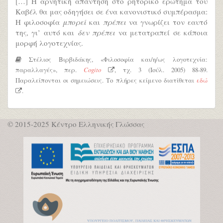
[…] Η αρνητική απάντηση στο ρητορικό ερώτημα του
Καβέλ θα μας οδηγήσει σε ένα κανονιστικό συμπέρασμα:
Η φιλοσοφία
μπορεί
και
πρέπει
να γνωρίζει τον εαυτό
της, γι’ αυτό και
δεν πρέπει
να μετατραπεί σε κάποια
μορφή λογοτεχνίας.
Στέλιος Βιρβιδάκης, «Φιλοσοφία και/η/ως λογοτεχνία:
παραλλαγές», περ.
Cogito
, τχ. 3 (Ιούλ. 2005) 88-89.
Παραλείπονται οι σημειώσεις. Το πλήρες κείμενο διατίθεται
εδώ
.
© 2015-2025 Κέντρο Ελληνικής Γλώσσας